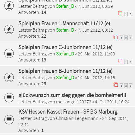
Letzter Beitrag von
Stefan_D
«
7. Jun 2012, 00:39
Antworten:
14
1
2
Spielplan Frauen 1.Mannschaft 11/12 (e)
Letzter Beitrag von
Stefan_D
«
7. Jun 2012, 00:32
Antworten:
22
1
2
3
Spielplan Frauen C-Juniorinnen 11/12 (e)
Letzter Beitrag von
Stefan_D
«
29. Mai 2012, 11:03
Antworten:
13
1
2
Spielplan Frauen B-Juniorinnen 11/12 (e)
Letzter Beitrag von
Stefan_D
«
14. Mai 2012, 14:18
Antworten:
23
1
2
3
glückwunsch zum sieg gegen die bornheimer!!!
Letzter Beitrag von
melsunger120272
«
4. Okt 2011, 16:24
KSV Hessen Kassel Frauen - SF BG Marburg
Letzter Beitrag von
Christian.Lengemann
«
24. Sep 2011,
22:11
Antworten:
1