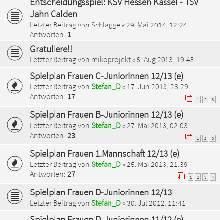
Entscheidungsspiel: KSV Hessen Kassel - TSV
Jahn Calden
Letzter Beitrag von
Schlagge
«
29. Mai 2014, 12:24
Antworten:
1
Gratuliere!!
Letzter Beitrag von
mikoprojekt
«
5. Aug 2013, 19:45
Spielplan Frauen C-Juniorinnen 12/13 (e)
Letzter Beitrag von
Stefan_D
«
17. Jun 2013, 23:29
Antworten:
17
1
2
3
Spielplan Frauen B-Juniorinnen 12/13 (e)
Letzter Beitrag von
Stefan_D
«
27. Mai 2013, 02:03
Antworten:
23
1
2
3
Spielplan Frauen 1.Mannschaft 12/13 (e)
Letzter Beitrag von
Stefan_D
«
25. Mai 2013, 21:39
Antworten:
27
1
2
3
4
Spielplan Frauen D-Juniorinnen 12/13
Letzter Beitrag von
Stefan_D
«
30. Jul 2012, 11:41
Spielplan Frauen D-Juniorinnen 11/12 (e)