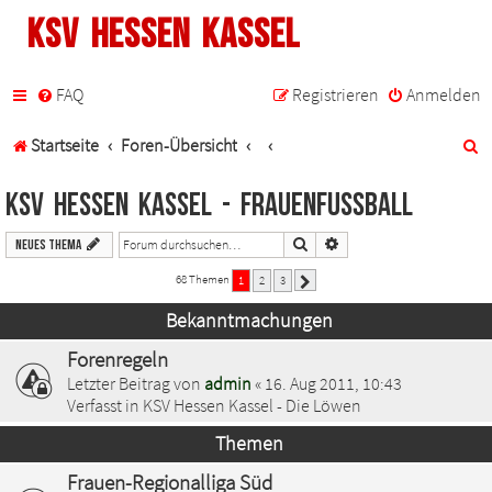
KSV Hessen Kassel
FAQ
Registrieren
Anmelden
S
Startseite
Foren-Übersicht
u
KSV Hessen Kassel - Frauenfußball
c
Suche
Erweiterte Suche
Neues Thema
h
68 Themen
1
2
3
Nächste
e
Bekanntmachungen
Forenregeln
Letzter Beitrag von
admin
«
16. Aug 2011, 10:43
Verfasst in
KSV Hessen Kassel - Die Löwen
Themen
Frauen-Regionalliga Süd