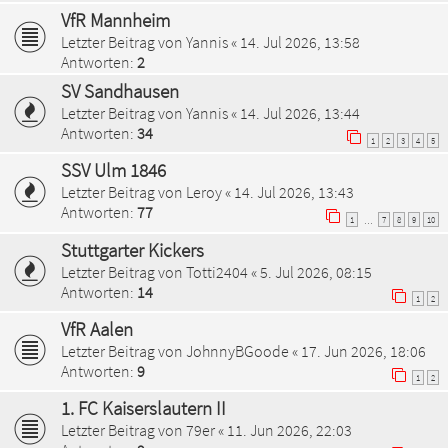
VfR Mannheim
Letzter Beitrag von
Yannis
«
14. Jul 2026, 13:58
Antworten:
2
SV Sandhausen
Letzter Beitrag von
Yannis
«
14. Jul 2026, 13:44
Antworten:
34
1
2
3
4
5
SSV Ulm 1846
Letzter Beitrag von
Leroy
«
14. Jul 2026, 13:43
Antworten:
77
1
7
8
9
10
…
Stuttgarter Kickers
Letzter Beitrag von
Totti2404
«
5. Jul 2026, 08:15
Antworten:
14
1
2
VfR Aalen
Letzter Beitrag von
JohnnyBGoode
«
17. Jun 2026, 18:06
Antworten:
9
1
2
1. FC Kaiserslautern II
Letzter Beitrag von
79er
«
11. Jun 2026, 22:03