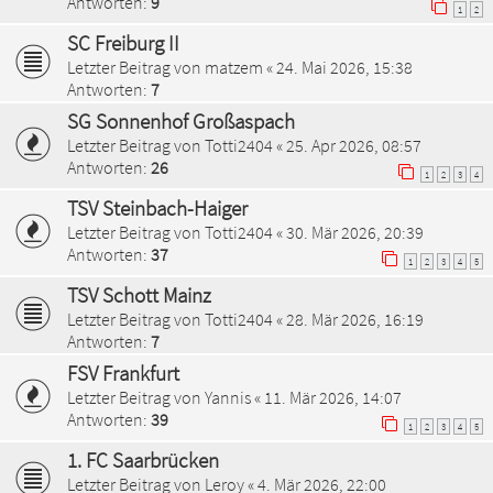
Antworten:
9
1
2
SC Freiburg II
Letzter Beitrag von
matzem
«
24. Mai 2026, 15:38
Antworten:
7
SG Sonnenhof Großaspach
Letzter Beitrag von
Totti2404
«
25. Apr 2026, 08:57
Antworten:
26
1
2
3
4
TSV Steinbach-Haiger
Letzter Beitrag von
Totti2404
«
30. Mär 2026, 20:39
Antworten:
37
1
2
3
4
5
TSV Schott Mainz
Letzter Beitrag von
Totti2404
«
28. Mär 2026, 16:19
Antworten:
7
FSV Frankfurt
Letzter Beitrag von
Yannis
«
11. Mär 2026, 14:07
Antworten:
39
1
2
3
4
5
1. FC Saarbrücken
Letzter Beitrag von
Leroy
«
4. Mär 2026, 22:00