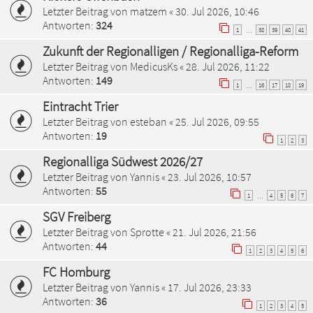
Letzter Beitrag von
matzem
«
30. Jul 2026, 10:46
Antworten:
324
1
38
39
40
41
…
Zukunft der Regionalligen / Regionalliga-Reform
Letzter Beitrag von
MedicusKs
«
28. Jul 2026, 11:22
Antworten:
149
1
16
17
18
19
…
Eintracht Trier
Letzter Beitrag von
esteban
«
25. Jul 2026, 09:55
Antworten:
19
1
2
3
Regionalliga Südwest 2026/27
Letzter Beitrag von
Yannis
«
23. Jul 2026, 10:57
Antworten:
55
1
4
5
6
7
…
SGV Freiberg
Letzter Beitrag von
Sprotte
«
21. Jul 2026, 21:56
Antworten:
44
1
2
3
4
5
6
FC Homburg
Letzter Beitrag von
Yannis
«
17. Jul 2026, 23:33
Antworten:
36
1
2
3
4
5