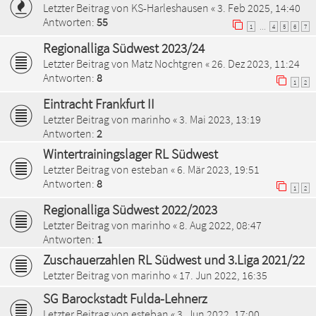
Letzter Beitrag von
KS-Harleshausen
«
3. Feb 2025, 14:40
Antworten:
55
1
4
5
6
7
…
Regionalliga Südwest 2023/24
Letzter Beitrag von
Matz Nochtgren
«
26. Dez 2023, 11:24
Antworten:
8
1
2
Eintracht Frankfurt II
Letzter Beitrag von
marinho
«
3. Mai 2023, 13:19
Antworten:
2
Wintertrainingslager RL Südwest
Letzter Beitrag von
esteban
«
6. Mär 2023, 19:51
Antworten:
8
1
2
Regionalliga Südwest 2022/2023
Letzter Beitrag von
marinho
«
8. Aug 2022, 08:47
Antworten:
1
Zuschauerzahlen RL Südwest und 3.Liga 2021/22
Letzter Beitrag von
marinho
«
17. Jun 2022, 16:35
SG Barockstadt Fulda-Lehnerz
Letzter Beitrag von
esteban
«
3. Jun 2022, 17:00