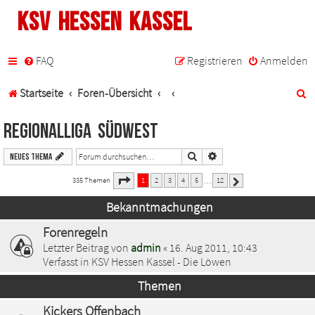
KSV Hessen Kassel
FAQ
Registrieren
Anmelden
S
Startseite
Foren-Übersicht
u
Regionalliga Südwest
c
Suche
Erweiterte Suche
Neues Thema
h
1
12
Seite
von
335 Themen
1
2
3
4
5
12
…
Nächste
e
Bekanntmachungen
Forenregeln
Letzter Beitrag von
admin
«
16. Aug 2011, 10:43
Verfasst in
KSV Hessen Kassel - Die Löwen
Themen
Kickers Offenbach