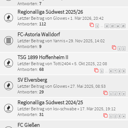
Antworten:
7
Regionalliga Südwest 2025/26
Letzter Beitrag von
Glowes
«
1. Mär 2026, 20:42
Antworten:
112
1
12
13
14
15
…
FC-Astoria Walldorf
Letzter Beitrag von
Yannis
«
29. Nov 2025, 14:02
Antworten:
9
1
2
TSG 1899 Hoffenheim II
Letzter Beitrag von
Totti2404
«
5. Okt 2025, 22:08
Antworten:
68
1
6
7
8
9
…
SV Elversberg
Letzter Beitrag von
Glowes
«
27. Mai 2025, 08:53
Antworten:
29
1
2
3
4
Regionalliga Südwest 2024/25
Letzter Beitrag von
ksv-schwabe
«
17. Mär 2025, 19:12
Antworten:
31
1
2
3
4
FC Gießen