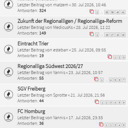
Letzter Beitrag von
matzem
«
30. Jul 2026, 10:46
Antworten:
324
1
38
39
40
41
…
Zukunft der Regionalligen / Regionalliga-Reform
Letzter Beitrag von
MedicusKs
«
28. Jul 2026, 11:22
Antworten:
149
1
16
17
18
19
…
Eintracht Trier
Letzter Beitrag von
esteban
«
25. Jul 2026, 09:55
Antworten:
19
1
2
3
Regionalliga Südwest 2026/27
Letzter Beitrag von
Yannis
«
23. Jul 2026, 10:57
Antworten:
55
1
4
5
6
7
…
SGV Freiberg
Letzter Beitrag von
Sprotte
«
21. Jul 2026, 21:56
Antworten:
44
1
2
3
4
5
6
FC Homburg
Letzter Beitrag von
Yannis
«
17. Jul 2026, 23:33
Antworten:
36
1
2
3
4
5