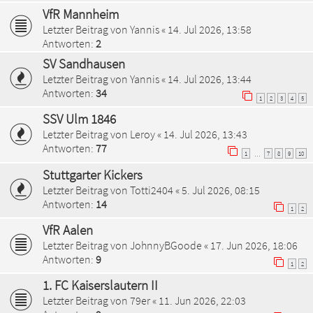
VfR Mannheim
Letzter Beitrag von
Yannis
«
14. Jul 2026, 13:58
Antworten:
2
SV Sandhausen
Letzter Beitrag von
Yannis
«
14. Jul 2026, 13:44
Antworten:
34
1
2
3
4
5
SSV Ulm 1846
Letzter Beitrag von
Leroy
«
14. Jul 2026, 13:43
Antworten:
77
1
7
8
9
10
…
Stuttgarter Kickers
Letzter Beitrag von
Totti2404
«
5. Jul 2026, 08:15
Antworten:
14
1
2
VfR Aalen
Letzter Beitrag von
JohnnyBGoode
«
17. Jun 2026, 18:06
Antworten:
9
1
2
1. FC Kaiserslautern II
Letzter Beitrag von
79er
«
11. Jun 2026, 22:03