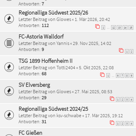
Antworten:
7
Regionalliga Südwest 2025/26
Letzter Beitrag von
Glowes
«
1. Mär 2026, 20:42
Antworten:
112
1
12
13
14
15
…
FC-Astoria Walldorf
Letzter Beitrag von
Yannis
«
29. Nov 2025, 14:02
Antworten:
9
1
2
TSG 1899 Hoffenheim II
Letzter Beitrag von
Totti2404
«
5. Okt 2025, 22:08
Antworten:
68
1
6
7
8
9
…
SV Elversberg
Letzter Beitrag von
Glowes
«
27. Mai 2025, 08:53
Antworten:
29
1
2
3
4
Regionalliga Südwest 2024/25
Letzter Beitrag von
ksv-schwabe
«
17. Mär 2025, 19:12
Antworten:
31
1
2
3
4
FC Gießen