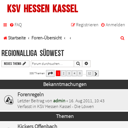
KSV Hessen Kassel
FAQ
Registrieren
Anmelden
S
Startseite
Foren-Übersicht
u
Regionalliga Südwest
c
Suche
Erweiterte Suche
Neues Thema
h
1
12
Seite
von
335 Themen
1
2
3
4
5
12
…
Nächste
e
Bekanntmachungen
Forenregeln
Letzter Beitrag von
admin
«
16. Aug 2011, 10:43
Verfasst in
KSV Hessen Kassel - Die Löwen
Themen
Kickers Offenbach