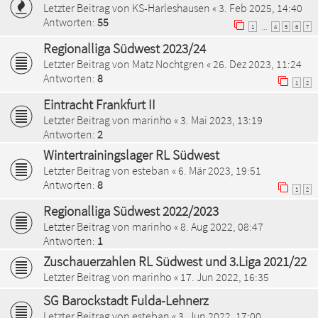
Letzter Beitrag von
KS-Harleshausen
«
3. Feb 2025, 14:40
Antworten:
55
1
4
5
6
7
…
Regionalliga Südwest 2023/24
Letzter Beitrag von
Matz Nochtgren
«
26. Dez 2023, 11:24
Antworten:
8
1
2
Eintracht Frankfurt II
Letzter Beitrag von
marinho
«
3. Mai 2023, 13:19
Antworten:
2
Wintertrainingslager RL Südwest
Letzter Beitrag von
esteban
«
6. Mär 2023, 19:51
Antworten:
8
1
2
Regionalliga Südwest 2022/2023
Letzter Beitrag von
marinho
«
8. Aug 2022, 08:47
Antworten:
1
Zuschauerzahlen RL Südwest und 3.Liga 2021/22
Letzter Beitrag von
marinho
«
17. Jun 2022, 16:35
SG Barockstadt Fulda-Lehnerz
Letzter Beitrag von
esteban
«
3. Jun 2022, 17:00