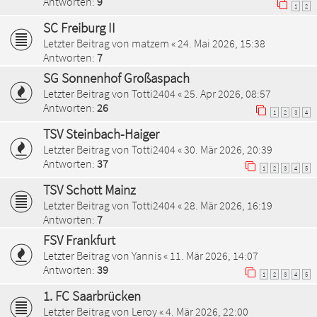
Antworten:
9
1
2
SC Freiburg II
Letzter Beitrag von
matzem
«
24. Mai 2026, 15:38
Antworten:
7
SG Sonnenhof Großaspach
Letzter Beitrag von
Totti2404
«
25. Apr 2026, 08:57
Antworten:
26
1
2
3
4
TSV Steinbach-Haiger
Letzter Beitrag von
Totti2404
«
30. Mär 2026, 20:39
Antworten:
37
1
2
3
4
5
TSV Schott Mainz
Letzter Beitrag von
Totti2404
«
28. Mär 2026, 16:19
Antworten:
7
FSV Frankfurt
Letzter Beitrag von
Yannis
«
11. Mär 2026, 14:07
Antworten:
39
1
2
3
4
5
1. FC Saarbrücken
Letzter Beitrag von
Leroy
«
4. Mär 2026, 22:00