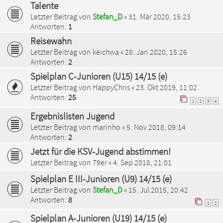
Talente
Letzter Beitrag von
Stefan_D
«
31. Mär 2020, 15:23
Antworten:
1
Reisewahn
Letzter Beitrag von
keichwa
«
28. Jan 2020, 15:26
Antworten:
2
Spielplan C-Junioren (U15) 14/15 (e)
Letzter Beitrag von
HappyChris
«
23. Okt 2019, 11:02
Antworten:
25
1
2
3
4
Ergebnislisten Jugend
Letzter Beitrag von
marinho
«
5. Nov 2018, 09:14
Antworten:
2
Jetzt für die KSV-Jugend abstimmen!
Letzter Beitrag von
79er
«
4. Sep 2018, 21:01
Spielplan E III-Junioren (U9) 14/15 (e)
Letzter Beitrag von
Stefan_D
«
15. Jul 2015, 20:42
Antworten:
8
1
2
Spielplan A-Junioren (U19) 14/15 (e)