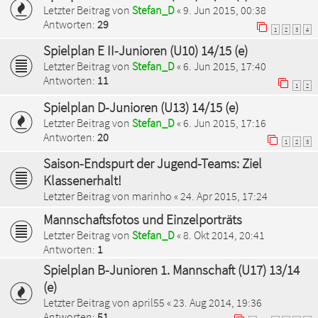
Letzter Beitrag von
Stefan_D
«
9. Jun 2015, 00:38
Antworten:
29
1
2
3
4
Spielplan E II-Junioren (U10) 14/15 (e)
Letzter Beitrag von
Stefan_D
«
6. Jun 2015, 17:40
Antworten:
11
1
2
Spielplan D-Junioren (U13) 14/15 (e)
Letzter Beitrag von
Stefan_D
«
6. Jun 2015, 17:16
Antworten:
20
1
2
3
Saison-Endspurt der Jugend-Teams: Ziel
Klassenerhalt!
Letzter Beitrag von
marinho
«
24. Apr 2015, 17:24
Mannschaftsfotos und Einzelporträts
Letzter Beitrag von
Stefan_D
«
8. Okt 2014, 20:41
Antworten:
1
Spielplan B-Junioren 1. Mannschaft (U17) 13/14
(e)
Letzter Beitrag von
april55
«
23. Aug 2014, 19:36
Antworten:
51