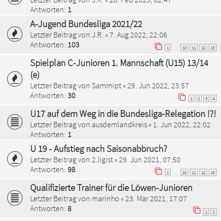
Antworten:
1
A-Jugend Bundesliga 2021/22
Letzter Beitrag von
J.R.
«
7. Aug 2022, 22:06
Antworten:
103
1
10
11
12
13
…
Spielplan C-Junioren 1. Mannschaft (U15) 13/14
(e)
Letzter Beitrag von
Sammipt
«
29. Jun 2022, 23:57
Antworten:
30
1
2
3
4
U17 auf dem Weg in die Bundesliga-Relegation !?!
Letzter Beitrag von
ausdemlandkreis
«
1. Jun 2022, 22:02
Antworten:
1
U 19 - Aufstieg nach Saisonabbruch?
Letzter Beitrag von
2.ligist
«
29. Jun 2021, 07:50
Antworten:
98
1
10
11
12
13
…
Qualifizierte Trainer für die Löwen-Junioren
Letzter Beitrag von
marinho
«
23. Mär 2021, 17:07
Antworten:
8
1
2