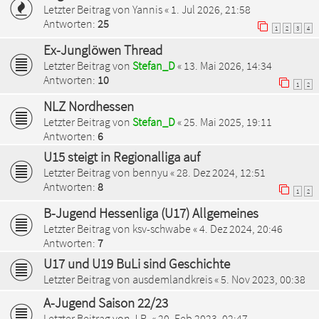
Letzter Beitrag von
Yannis
«
1. Jul 2026, 21:58
Antworten:
25
1
2
3
4
Ex-Junglöwen Thread
Letzter Beitrag von
Stefan_D
«
13. Mai 2026, 14:34
Antworten:
10
1
2
NLZ Nordhessen
Letzter Beitrag von
Stefan_D
«
25. Mai 2025, 19:11
Antworten:
6
U15 steigt in Regionalliga auf
Letzter Beitrag von
bennyu
«
28. Dez 2024, 12:51
Antworten:
8
1
2
B-Jugend Hessenliga (U17) Allgemeines
Letzter Beitrag von
ksv-schwabe
«
4. Dez 2024, 20:46
Antworten:
7
U17 und U19 BuLi sind Geschichte
Letzter Beitrag von
ausdemlandkreis
«
5. Nov 2023, 00:38
A-Jugend Saison 22/23
Letzter Beitrag von
J.R.
«
20. Feb 2023, 02:47