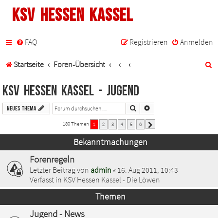
KSV Hessen Kassel
FAQ
Registrieren
Anmelden
S
Startseite
Foren-Übersicht
u
KSV Hessen Kassel - Jugend
c
Suche
Erweiterte Suche
Neues Thema
h
180 Themen
1
2
3
4
5
6
Nächste
e
Bekanntmachungen
Forenregeln
Letzter Beitrag von
admin
«
16. Aug 2011, 10:43
Verfasst in
KSV Hessen Kassel - Die Löwen
Themen
Jugend - News