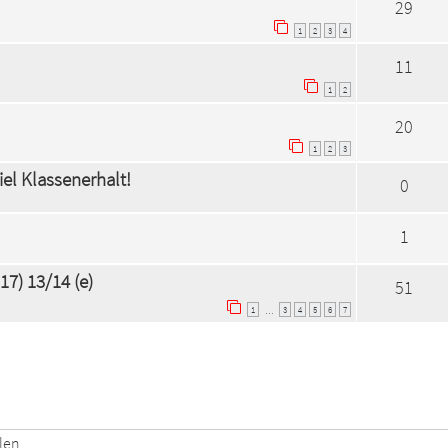
29
1
2
3
4
11
1
2
20
1
2
3
el Klassenerhalt!
0
1
17) 13/14 (e)
51
1
3
4
5
6
7
…
len.