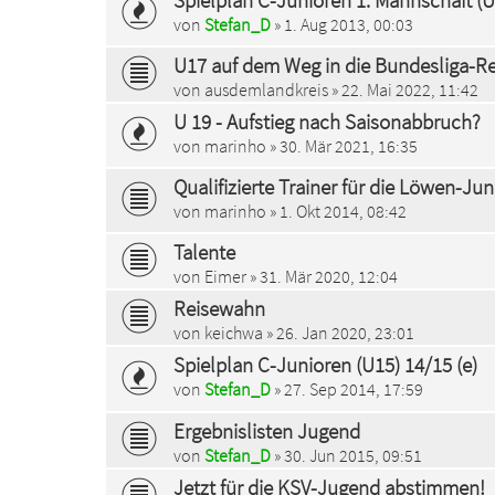
Spielplan C-Junioren 1. Mannschaft (U
von
Stefan_D
» 1. Aug 2013, 00:03
U17 auf dem Weg in die Bundesliga-Rel
von
ausdemlandkreis
» 22. Mai 2022, 11:42
U 19 - Aufstieg nach Saisonabbruch?
von
marinho
» 30. Mär 2021, 16:35
Qualifizierte Trainer für die Löwen-Ju
von
marinho
» 1. Okt 2014, 08:42
Talente
von
Eimer
» 31. Mär 2020, 12:04
Reisewahn
von
keichwa
» 26. Jan 2020, 23:01
Spielplan C-Junioren (U15) 14/15 (e)
von
Stefan_D
» 27. Sep 2014, 17:59
Ergebnislisten Jugend
von
Stefan_D
» 30. Jun 2015, 09:51
Jetzt für die KSV-Jugend abstimmen!