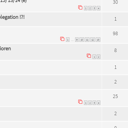
15) 13/14 (e)
30
1
2
3
4
egation !?!
1
98
1
9
10
11
12
13
…
nioren
8
1
2
1
2
25
1
2
3
4
2
0