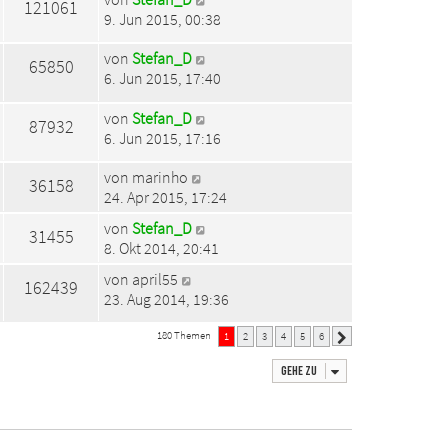
121061
9. Jun 2015, 00:38
von
Stefan_D
65850
6. Jun 2015, 17:40
von
Stefan_D
87932
6. Jun 2015, 17:16
von
marinho
36158
24. Apr 2015, 17:24
von
Stefan_D
31455
8. Okt 2014, 20:41
von
april55
162439
23. Aug 2014, 19:36
180 Themen
1
2
3
4
5
6
Nächste
Gehe zu