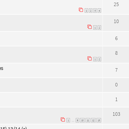
25
1
2
3
4
10
1
2
6
8
1
2
es
7
0
1
103
1
9
10
11
12
13
…