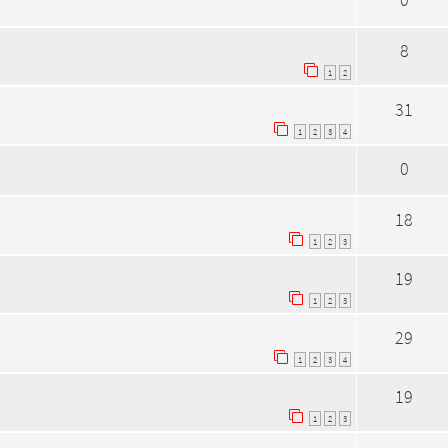
8
1
2
31
1
2
3
4
0
18
1
2
3
19
1
2
3
29
1
2
3
4
19
1
2
3