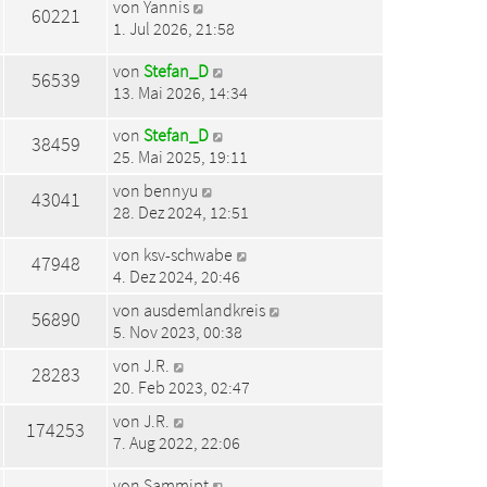
von
Yannis
60221
1. Jul 2026, 21:58
von
Stefan_D
56539
13. Mai 2026, 14:34
von
Stefan_D
38459
25. Mai 2025, 19:11
von
bennyu
43041
28. Dez 2024, 12:51
von
ksv-schwabe
47948
4. Dez 2024, 20:46
von
ausdemlandkreis
56890
5. Nov 2023, 00:38
von
J.R.
28283
20. Feb 2023, 02:47
von
J.R.
174253
7. Aug 2022, 22:06
von
Sammipt