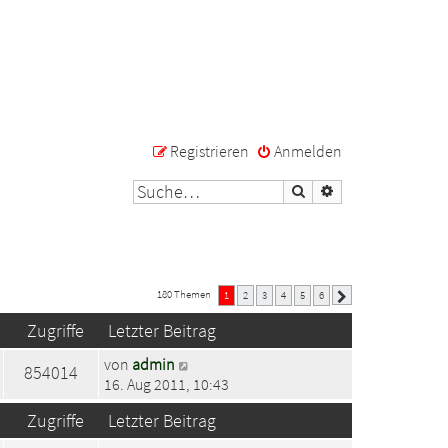
Registrieren
Anmelden
Suche
Erweiterte Suche
180 Themen
1
2
3
4
5
6
Nächste
Zugriffe
Letzter Beitrag
von
admin
854014
16. Aug 2011, 10:43
Zugriffe
Letzter Beitrag