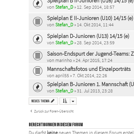
Spielplan B II-Junioren (U16) 14/15 (e)
von
Stefan_D
» 12. Sep 2014, 18:57
Spielplan E II-Junioren (U10) 14/15 (e)
von
Stefan_D
» 14. Okt 2014, 11:44
Spielplan D-Junioren (U13) 14/15 (e)
von
Stefan_D
» 28. Sep 2014, 23:59
Saison-Endspurt der Jugend-Teams: Zi
von
marinho
» 24. Apr 2015, 17:24
Mannschaftsfotos und Einzelporträts
von
april55
» 7. Okt 2014, 22:26
Spielplan B-Junioren 1. Mannschaft (U
von
Stefan_D
» 31. Jul 2013, 23:28
Neues Thema
Zurück zur Foren-Übersicht
BERECHTIGUNGEN IN DIESEM FORUM
Du darfst
keine
neuen Themen in diesem Forum erstel