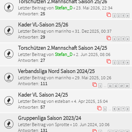
Torschützen 2.Mannschaft Saison 25/26
Letzter Beitrag von
Stefan_D
«
23. Mai 2026, 22:34
Antworten:
25
1
2
3
4
Kader VL-Saison 25/26
Letzter Beitrag von
marinho
«
31. Dez 2025, 00:37
Antworten:
29
1
2
3
4
Torschützen 2.Mannschaft Saison 24/25
Letzter Beitrag von
Stefan_D
«
2. Jun 2025, 08:06
Antworten:
27
1
2
3
4
Verbandsliga Nord Saison 2024/25
Letzter Beitrag von
marinho
«
29. Mai 2025, 10:26
Antworten:
111
1
11
12
13
14
…
Kader VL Saison 24/25
Letzter Beitrag von
esteban
«
4. Apr 2025, 15:04
Antworten:
57
1
5
6
7
8
…
Gruppenliga Saison 2023/24
Letzter Beitrag von
Sprotte
«
10. Jun 2024, 10:06
Antworten:
131