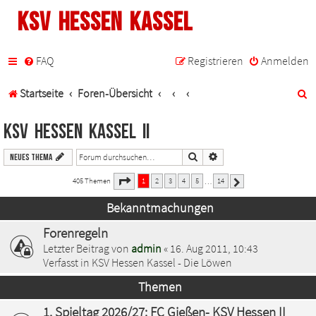
KSV Hessen Kassel
FAQ
Registrieren
Anmelden
S
Startseite
Foren-Übersicht
u
KSV Hessen Kassel II
c
Suche
Erweiterte Suche
Neues Thema
h
1
14
Seite
von
405 Themen
1
2
3
4
5
14
…
Nächste
e
Bekanntmachungen
Forenregeln
Letzter Beitrag von
admin
«
16. Aug 2011, 10:43
Verfasst in
KSV Hessen Kassel - Die Löwen
Themen
1. Spieltag 2026/27: FC Gießen- KSV Hessen II