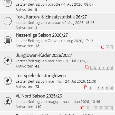
Letzter Beitrag von
Sprotte
«
4. Aug 2026, 08:07
Antworten:
5
Tor-, Karten- & Einsatzstatistik 26/27
Letzter Beitrag von
esteban
«
2. Aug 2026, 16:46
Antworten:
1
Hessenliga Saison 2026/27
Letzter Beitrag von
Glowes
«
1. Aug 2026, 17:13
Antworten:
13
1
2
Junglöwen-Kader 2026/2027
Letzter Beitrag von
marinho
«
30. Jul 2026, 11:11
Antworten:
41
1
2
3
4
5
6
Testspiele der Junglöwen
Letzter Beitrag von
marinho
«
24. Jul 2026, 11:38
Antworten:
72
1
7
8
9
10
…
VL Nord Saison 2025/26
Letzter Beitrag von
magupama
«
1. Jun 2026, 10:46
Antworten:
110
1
11
12
13
14
…