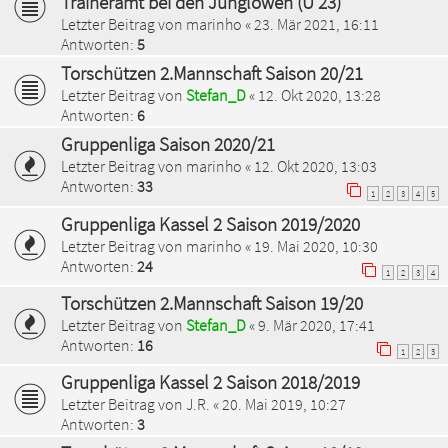
Traineramt bei den Junglöwen (U 23)
Letzter Beitrag von
marinho
«
23. Mär 2021, 16:11
Antworten:
5
Torschützen 2.Mannschaft Saison 20/21
Letzter Beitrag von
Stefan_D
«
12. Okt 2020, 13:28
Antworten:
6
Gruppenliga Saison 2020/21
Letzter Beitrag von
marinho
«
12. Okt 2020, 13:03
Antworten:
33
1
2
3
4
5
Gruppenliga Kassel 2 Saison 2019/2020
Letzter Beitrag von
marinho
«
19. Mai 2020, 10:30
Antworten:
24
1
2
3
4
Torschützen 2.Mannschaft Saison 19/20
Letzter Beitrag von
Stefan_D
«
9. Mär 2020, 17:41
Antworten:
16
1
2
3
Gruppenliga Kassel 2 Saison 2018/2019
Letzter Beitrag von
J.R.
«
20. Mai 2019, 10:27
Antworten:
3