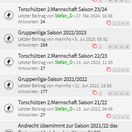
1
14
15
16
17
…
Torschützen 2.Mannschaft Saison 23/24
Letzter Beitrag von
Stefan_D
«
27. Mai 2024, 16:08
Antworten:
24
1
2
3
4
Gruppenliga Saison 2022/2023
Letzter Beitrag von
marinho
«
5. Jul 2023, 08:52
Antworten:
259
1
30
31
32
33
…
Torschützen 2.Mannschaft Saison 22/23
Letzter Beitrag von
Stefan_D
«
13. Jun 2023, 11:05
Antworten:
27
1
2
3
4
Gruppenliga-Saison 2021/2022
Letzter Beitrag von
marinho
«
21. Jun 2022, 18:55
Antworten:
177
1
20
21
22
23
…
Torschützen 2.Mannschaft Saison 21/22
Letzter Beitrag von
Stefan_D
«
13. Jun 2022, 06:45
Antworten:
27
1
2
3
4
Andrecht übernimmt zur Saison 2021/22 das