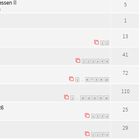
ssen II
5
0
1
13
1
2
41
1
2
3
4
5
6
72
1
6
7
8
9
10
…
110
1
10
11
12
13
14
…
26
25
1
2
3
4
29
1
2
3
4