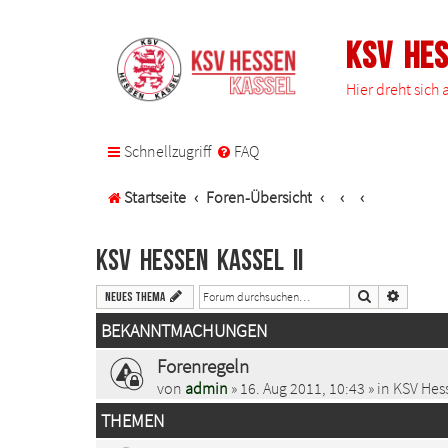
KSV He
Hier dreht sich
Schnellzugriff
FAQ
Startseite
Foren-Übersicht
KSV Hessen Kassel II
Suche
Erweiter
Neues Thema
BEKANNTMACHUNGEN
Forenregeln
von
admin
» 16. Aug 2011, 10:43 » in
KSV Hess
THEMEN