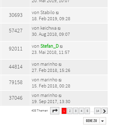
20. Mai 2019, 10:07
von
Stabilo
30693
18. Feb 2019, 09:28
von
keichwa
57427
30. Aug 2018, 09:07
von
Stefan_D
92011
23. Mai 2018, 11:57
von
marinho
44814
27. Feb 2018, 15:26
von
marinho
79158
15. Feb 2018, 00:28
von
marinho
37046
19. Sep 2017, 13:30
1
14
Seite
von
405 Themen
1
2
3
4
5
14
…
Nächste
Gehe zu