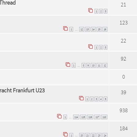
-Thread
21
1
2
3
123
1
12
13
14
15
16
…
22
1
2
3
92
1
8
9
10
11
12
…
0
tracht Frankfurt U23
39
1
2
3
4
5
938
1
114
115
116
117
118
…
184
1
20
21
22
23
24
…