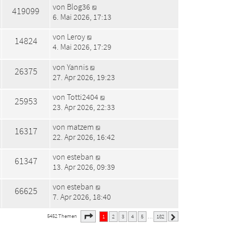
von
Blog36
419099
6. Mai 2026, 17:13
von
Leroy
14824
4. Mai 2026, 17:29
von
Yannis
26375
27. Apr 2026, 19:23
von
Totti2404
25953
23. Apr 2026, 22:33
von
matzem
16317
22. Apr 2026, 16:42
von
esteban
61347
13. Apr 2026, 09:39
von
esteban
66625
7. Apr 2026, 18:40
1
182
Seite
von
5452 Themen
1
2
3
4
5
182
…
Nächste