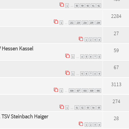
1
58
59
60
61
62
…
2284
1
282
283
284
285
286
…
27
1
2
3
4
SV Hessen Kassel
59
1
4
5
6
7
8
…
67
1
5
6
7
8
9
…
3113
1
386
387
388
389
390
…
274
1
31
32
33
34
35
…
. TSV Steinbach Haiger
28
1
2
3
4