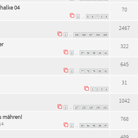
chalke 04
70
1
5
6
7
8
9
…
2467
1
305
306
307
308
309
…
er
322
1
37
38
39
40
41
…
645
1
77
78
79
80
81
…
31
1
2
3
4
1042
1
127
128
129
130
131
…
zu mähren!
768
14
1
93
94
95
96
97
…
489