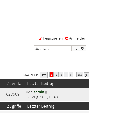
Registrieren
Anmelden
Suche
Erweiterte Suche
1
182
Seite
von
5452 Themen
1
2
3
4
5
182
…
Nächste
Zugriffe
Letzter Beitrag
von
admin
828509
16. Aug 2011, 10:43
Zugriffe
Letzter Beitrag