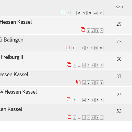
325
1
37
38
39
40
41
…
V Hessen Kassel
29
1
2
3
4
SG Balingen
73
1
6
7
8
9
10
…
Freiburg II
60
1
4
5
6
7
8
…
Hessen Kassel
37
1
2
3
4
5
KSV Hessen Kassel
57
1
4
5
6
7
8
…
sen Kassel
53
1
3
4
5
6
7
…