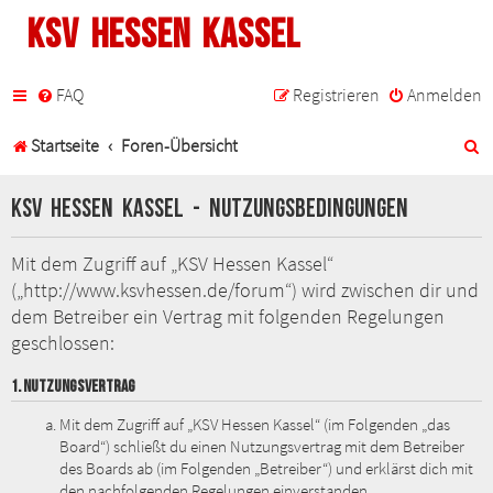
KSV Hessen Kassel
FAQ
Registrieren
Anmelden
S
Startseite
Foren-Übersicht
u
KSV Hessen Kassel - Nutzungsbedingungen
c
h
Mit dem Zugriff auf „KSV Hessen Kassel“
(„http://www.ksvhessen.de/forum“) wird zwischen dir und
e
dem Betreiber ein Vertrag mit folgenden Regelungen
geschlossen:
1. NUTZUNGSVERTRAG
Mit dem Zugriff auf „KSV Hessen Kassel“ (im Folgenden „das
Board“) schließt du einen Nutzungsvertrag mit dem Betreiber
des Boards ab (im Folgenden „Betreiber“) und erklärst dich mit
den nachfolgenden Regelungen einverstanden.