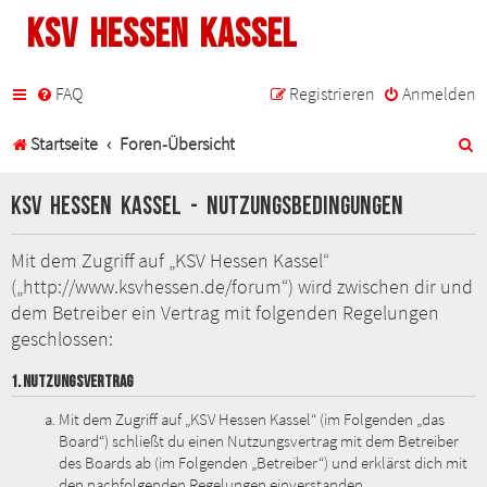
KSV Hessen Kassel
FAQ
Registrieren
Anmelden
S
Startseite
Foren-Übersicht
u
KSV Hessen Kassel - Nutzungsbedingungen
c
h
Mit dem Zugriff auf „KSV Hessen Kassel“
(„http://www.ksvhessen.de/forum“) wird zwischen dir und
e
dem Betreiber ein Vertrag mit folgenden Regelungen
geschlossen:
1. NUTZUNGSVERTRAG
Mit dem Zugriff auf „KSV Hessen Kassel“ (im Folgenden „das
Board“) schließt du einen Nutzungsvertrag mit dem Betreiber
des Boards ab (im Folgenden „Betreiber“) und erklärst dich mit
den nachfolgenden Regelungen einverstanden.