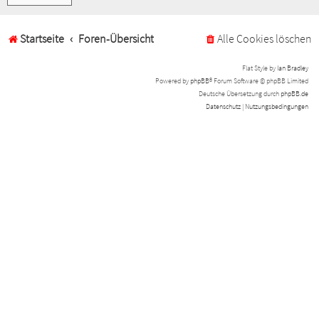
Startseite
Foren-Übersicht
Alle Cookies löschen
Flat Style by
Ian Bradley
Powered by
phpBB
® Forum Software © phpBB Limited
Deutsche Übersetzung durch
phpBB.de
Datenschutz
|
Nutzungsbedingungen