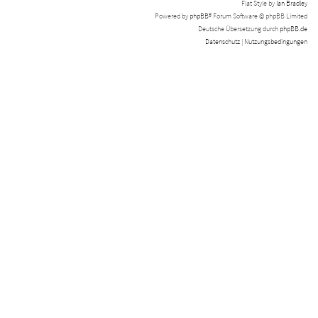
Flat Style by
Ian Bradley
Powered by
phpBB
® Forum Software © phpBB Limited
Deutsche Übersetzung durch
phpBB.de
Datenschutz
|
Nutzungsbedingungen