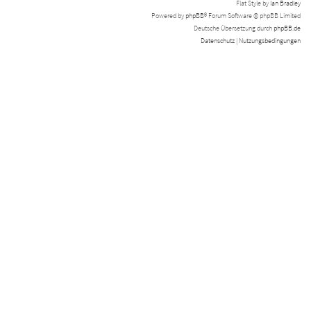
Flat Style by
Ian Bradley
Powered by
phpBB
® Forum Software © phpBB Limited
Deutsche Übersetzung durch
phpBB.de
Datenschutz
|
Nutzungsbedingungen