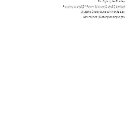
Flat Style by
Ian Bradley
Powered by
phpBB
® Forum Software © phpBB Limited
Deutsche Übersetzung durch
phpBB.de
Datenschutz
|
Nutzungsbedingungen