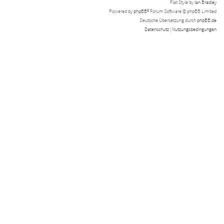
Flat Style by
Ian Bradley
Powered by
phpBB
® Forum Software © phpBB Limited
Deutsche Übersetzung durch
phpBB.de
Datenschutz
|
Nutzungsbedingungen