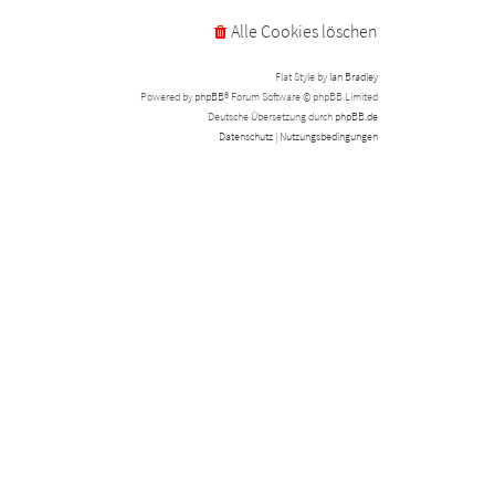
Alle Cookies löschen
Flat Style by
Ian Bradley
Powered by
phpBB
® Forum Software © phpBB Limited
Deutsche Übersetzung durch
phpBB.de
Datenschutz
|
Nutzungsbedingungen