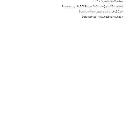
Flat Style by
Ian Bradley
Powered by
phpBB
® Forum Software © phpBB Limited
Deutsche Übersetzung durch
phpBB.de
Datenschutz
|
Nutzungsbedingungen