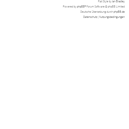
Flat Style by
Ian Bradley
Powered by
phpBB
® Forum Software © phpBB Limited
Deutsche Übersetzung durch
phpBB.de
Datenschutz
|
Nutzungsbedingungen