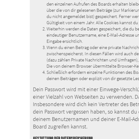
den einzelnen Aufrufen des Boards erhalten bleibe
über die von dir gelesenen Beiträge (zur Markier
du nicht angemeldet bist) gespeichert. Ferner we
Gültigkeit von einem Jahr. Alle Cookies kannst du 
Weiterhin werden die Daten gespeichert, die du be
eindeutiger Benutzername, eine E-Mail-Adresse un
Eingabe ersichtlich.
Wenn du einen Beitrag oder eine private Nachricht
zwischenspeicherst. In diesen Fällen wird auch de
(dazu zählen Private Nachrichten und Umfragen),
Die von deinem Browser übermittelte Browser-Kenn
Schließlich erfordern einzelne Funktionen des B
deinen Beiträgen oder explizit von dir gesetzte 
Dein Passwort wird mit einer Einwege-Verschlüs
einer Vielzahl von Webseiten zu verwenden. D
Insbesondere wird dich kein Vertreter des Bet
dein Passwort vergessen haben, so kannst du 
deinem Benutzernamen und deiner E-Mail-Adre
Board zugreifen kannst.
GESTATTUNG DER DATENSPEICHERUNG