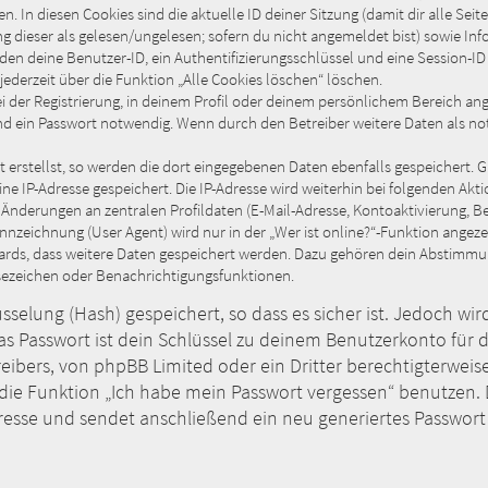
n. In diesen Cookies sind die aktuelle ID deiner Sitzung (damit dir alle S
ung dieser als gelesen/ungelesen; sofern du nicht angemeldet bist) sowie I
rden deine Benutzer-ID, ein Authentifizierungsschlüssel und eine Session-I
jederzeit über die Funktion „Alle Cookies löschen“ löschen.
i der Registrierung, in deinem Profil oder deinem persönlichem Bereich angi
d ein Passwort notwendig. Wenn durch den Betreiber weitere Daten als notw
 erstellst, so werden die dort eingegebenen Daten ebenfalls gespeichert. Gl
ine IP-Adresse gespeichert. Die IP-Adresse wird weiterhin bei folgenden A
 Änderungen an zentralen Profildaten (E-Mail-Adresse, Kontoaktivierung, 
zeichnung (User Agent) wird nur in der „Wer ist online?“-Funktion angezei
oards, dass weitere Daten gespeichert werden. Dazu gehören dein Abstimm
Lesezeichen oder Benachrichtigungsfunktionen.
selung (Hash) gespeichert, so dass es sicher ist. Jedoch wir
as Passwort ist dein Schlüssel zu deinem Benutzerkonto für 
reibers, von phpBB Limited oder ein Dritter berechtigterweis
die Funktion „Ich habe mein Passwort vergessen“ benutzen.
sse und sendet anschließend ein neu generiertes Passwort 