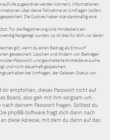
eitenaufrufe zugeordnet werden können), Informationen
nformationen über deine Teilnahme an Umfragen (sofern
D gespeichert. Die Cookies haben standardmäßig eine
bst. Für die Registrierung sind mindestens ein
endig festgelegt wurden, so ist dies für dich vor deren
eiches gilt, wenn du einen Beitrag als Entwurf
ktionen gespeichert: Löschen und Ändern von Beiträgen
Benutzer-Passwort) und gescheiterte Anmeldeversuche.
gt und nicht dauerhaft gespeichert.
ungsverhalten bei Umfragen, der Gelesen-Status von
d dir empfohlen, dieses Passwort nicht auf
das Board, also geh mit ihm sorgsam um.
e nach deinem Passwort fragen. Solltest du
 Die phpBB-Software fragt dich dann nach
an diese Adresse, mit dem du dann auf das