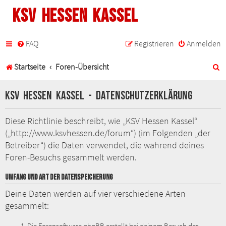
KSV Hessen Kassel
FAQ
Registrieren
Anmelden
S
Startseite
Foren-Übersicht
u
KSV Hessen Kassel - Datenschutzerklärung
c
h
Diese Richtlinie beschreibt, wie „KSV Hessen Kassel“
(„http://www.ksvhessen.de/forum“) (im Folgenden „der
e
Betreiber“) die Daten verwendet, die während deines
Foren-Besuchs gesammelt werden.
UMFANG UND ART DER DATENSPEICHERUNG
Deine Daten werden auf vier verschiedene Arten
gesammelt: