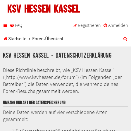
KSV Hessen Kassel
FAQ
Registrieren
Anmelden
S
Startseite
Foren-Übersicht
u
KSV Hessen Kassel - Datenschutzerklärung
c
h
Diese Richtlinie beschreibt, wie „KSV Hessen Kassel“
(„http://www.ksvhessen.de/forum“) (im Folgenden „der
e
Betreiber“) die Daten verwendet, die während deines
Foren-Besuchs gesammelt werden.
UMFANG UND ART DER DATENSPEICHERUNG
Deine Daten werden auf vier verschiedene Arten
gesammelt: