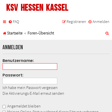
KSV Hessen Kassel
FAQ
Registrieren
Anmelden
S
Startseite
Foren-Übersicht
u
Anmelden
c
h
Benutzername:
e
Passwort:
Ich habe mein Passwort vergessen
Die Aktivierungs-E-Mail erneut senden
Angemeldet bleiben
Meinen Online-Status während dieser Sitzung verbergen