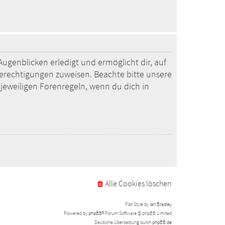
ugenblicken erledigt und ermöglicht dir, auf
Berechtigungen zuweisen. Beachte bitte unsere
jeweiligen Forenregeln, wenn du dich in
Alle Cookies löschen
Flat Style by
Ian Bradley
Powered by
phpBB
® Forum Software © phpBB Limited
Deutsche Übersetzung durch
phpBB.de