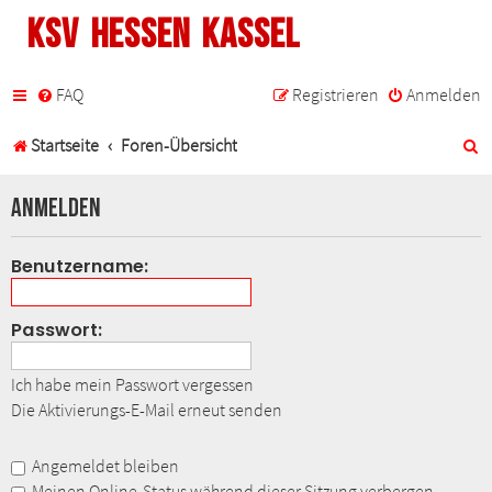
KSV Hessen Kassel
FAQ
Registrieren
Anmelden
S
Startseite
Foren-Übersicht
u
Anmelden
c
h
Benutzername:
e
Passwort:
Ich habe mein Passwort vergessen
Die Aktivierungs-E-Mail erneut senden
Angemeldet bleiben
Meinen Online-Status während dieser Sitzung verbergen