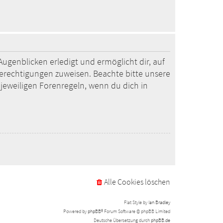
ugenblicken erledigt und ermöglicht dir, auf
Berechtigungen zuweisen. Beachte bitte unsere
jeweiligen Forenregeln, wenn du dich in
Alle Cookies löschen
Flat Style by
Ian Bradley
Powered by
phpBB
® Forum Software © phpBB Limited
Deutsche Übersetzung durch
phpBB.de