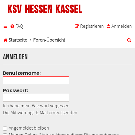
KSV Hessen Kassel
FAQ
Registrieren
Anmelden
S
Startseite
Foren-Übersicht
u
Anmelden
c
h
Benutzername:
e
Passwort:
Ich habe mein Passwort vergessen
Die Aktivierungs-E-Mail erneut senden
Angemeldet bleiben
Meinen Online-Status während dieser Sitzung verbergen