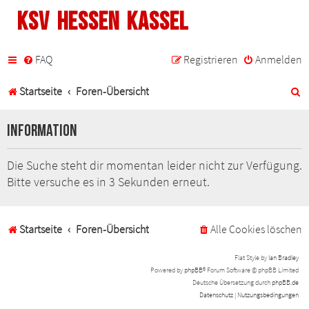
KSV Hessen Kassel
FAQ
Registrieren
Anmelden
S
Startseite
Foren-Übersicht
u
Information
c
h
Die Suche steht dir momentan leider nicht zur Verfügung.
Bitte versuche es in 3 Sekunden erneut.
e
Startseite
Foren-Übersicht
Alle Cookies löschen
Flat Style by
Ian Bradley
Powered by
phpBB
® Forum Software © phpBB Limited
Deutsche Übersetzung durch
phpBB.de
Datenschutz
|
Nutzungsbedingungen