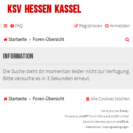
KSV Hessen Kassel
FAQ
Registrieren
Anmelden
S
Startseite
Foren-Übersicht
u
Information
c
h
Die Suche steht dir momentan leider nicht zur Verfügung.
Bitte versuche es in 3 Sekunden erneut.
e
Startseite
Foren-Übersicht
Alle Cookies löschen
Flat Style by
Ian Bradley
Powered by
phpBB
® Forum Software © phpBB Limited
Deutsche Übersetzung durch
phpBB.de
Datenschutz
|
Nutzungsbedingungen