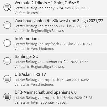
Verkaufe 2 Trikots + 1 Shirt, Größe S
Letzter Beitrag von
bennyu
«
24. Nov 2022, 22:58
Verfasst in
Archiv
Zuschauerzahlen RL Südwest und 3.Liga 2021/22
Letzter Beitrag von
marinho
«
17. Jun 2022, 16:35
Verfasst in
Regionalliga Südwest
In Memoriam
Letzter Beitrag von
kopfhoch
«
12. Mär 2022, 01:59
Verfasst in
Verschiedenes
Bahlinger SC
Letzter Beitrag von
esteban
«
8. Feb 2022, 13:32
Verfasst in
Regionalliga Südwest
UltrAslan HR3 TV
Letzter Beitrag von
kopfhoch
«
4. Jan 2021, 03:54
Verfasst in
Verschiedenes
DFB-Mannschaft und Spaniens 6:0
Letzter Beitrag von
kopfhoch
«
18. Nov 2020, 03:28
Verfasst in
Internationaler Fußball