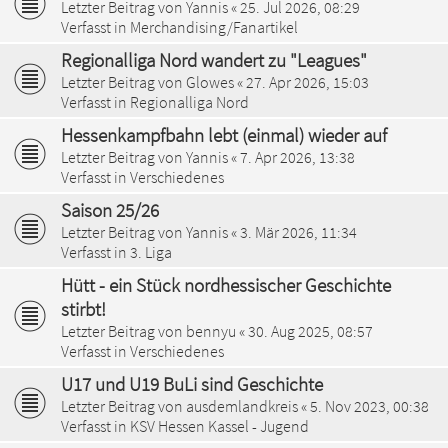
Letzter Beitrag von
Yannis
«
25. Jul 2026, 08:29
Verfasst in
Merchandising/Fanartikel
Regionalliga Nord wandert zu "Leagues"
Letzter Beitrag von
Glowes
«
27. Apr 2026, 15:03
Verfasst in
Regionalliga Nord
Hessenkampfbahn lebt (einmal) wieder auf
Letzter Beitrag von
Yannis
«
7. Apr 2026, 13:38
Verfasst in
Verschiedenes
Saison 25/26
Letzter Beitrag von
Yannis
«
3. Mär 2026, 11:34
Verfasst in
3. Liga
Hütt - ein Stück nordhessischer Geschichte
stirbt!
Letzter Beitrag von
bennyu
«
30. Aug 2025, 08:57
Verfasst in
Verschiedenes
U17 und U19 BuLi sind Geschichte
Letzter Beitrag von
ausdemlandkreis
«
5. Nov 2023, 00:38
Verfasst in
KSV Hessen Kassel - Jugend