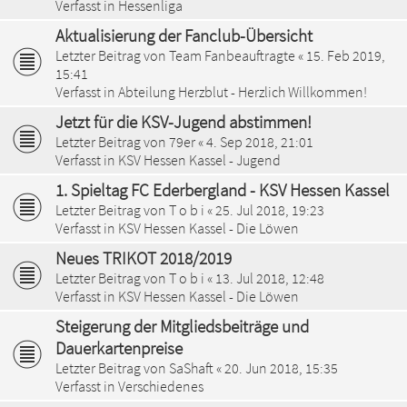
Verfasst in
Hessenliga
Aktualisierung der Fanclub-Übersicht
Letzter Beitrag von
Team Fanbeauftragte
«
15. Feb 2019,
15:41
Verfasst in
Abteilung Herzblut - Herzlich Willkommen!
Jetzt für die KSV-Jugend abstimmen!
Letzter Beitrag von
79er
«
4. Sep 2018, 21:01
Verfasst in
KSV Hessen Kassel - Jugend
1. Spieltag FC Ederbergland - KSV Hessen Kassel
Letzter Beitrag von
T o b i
«
25. Jul 2018, 19:23
Verfasst in
KSV Hessen Kassel - Die Löwen
Neues TRIKOT 2018/2019
Letzter Beitrag von
T o b i
«
13. Jul 2018, 12:48
Verfasst in
KSV Hessen Kassel - Die Löwen
Steigerung der Mitgliedsbeiträge und
Dauerkartenpreise
Letzter Beitrag von
SaShaft
«
20. Jun 2018, 15:35
Verfasst in
Verschiedenes