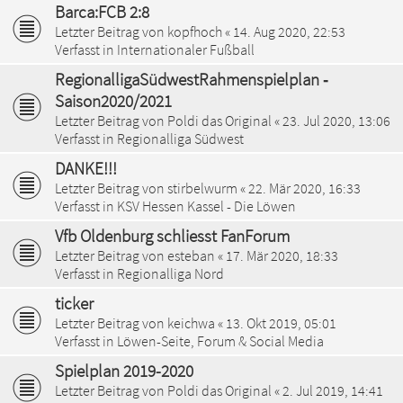
Barca:FCB 2:8
Letzter Beitrag von
kopfhoch
«
14. Aug 2020, 22:53
Verfasst in
Internationaler Fußball
RegionalligaSüdwestRahmenspielplan ‐
Saison2020/2021
Letzter Beitrag von
Poldi das Original
«
23. Jul 2020, 13:06
Verfasst in
Regionalliga Südwest
DANKE!!!
Letzter Beitrag von
stirbelwurm
«
22. Mär 2020, 16:33
Verfasst in
KSV Hessen Kassel - Die Löwen
Vfb Oldenburg schliesst FanForum
Letzter Beitrag von
esteban
«
17. Mär 2020, 18:33
Verfasst in
Regionalliga Nord
ticker
Letzter Beitrag von
keichwa
«
13. Okt 2019, 05:01
Verfasst in
Löwen-Seite, Forum & Social Media
Spielplan 2019-2020
Letzter Beitrag von
Poldi das Original
«
2. Jul 2019, 14:41