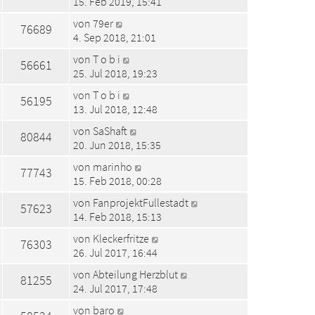
15. Feb 2019, 15:41
von
79er
76689
4. Sep 2018, 21:01
von
T o b i
56661
25. Jul 2018, 19:23
von
T o b i
56195
13. Jul 2018, 12:48
von
SaShaft
80844
20. Jun 2018, 15:35
von
marinho
77743
15. Feb 2018, 00:28
von
FanprojektFullestadt
57623
14. Feb 2018, 15:13
von
Kleckerfritze
76303
26. Jul 2017, 16:44
von
Abteilung Herzblut
81255
24. Jul 2017, 17:48
von
baro