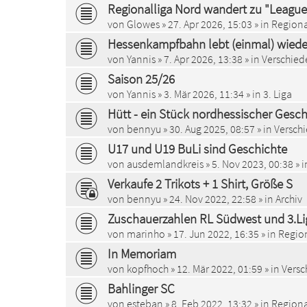
Regionalliga Nord wandert zu "League
von
Glowes
»
27. Apr 2026, 15:03
» in
Regiona
Hessenkampfbahn lebt (einmal) wiede
von
Yannis
»
7. Apr 2026, 13:38
» in
Verschied
Saison 25/26
von
Yannis
»
3. Mär 2026, 11:34
» in
3. Liga
Hütt - ein Stück nordhessischer Geschi
von
bennyu
»
30. Aug 2025, 08:57
» in
Versch
U17 und U19 BuLi sind Geschichte
von
ausdemlandkreis
»
5. Nov 2023, 00:38
» 
Verkaufe 2 Trikots + 1 Shirt, Größe S
von
bennyu
»
24. Nov 2022, 22:58
» in
Archiv
Zuschauerzahlen RL Südwest und 3.Li
von
marinho
»
17. Jun 2022, 16:35
» in
Regio
In Memoriam
von
kopfhoch
»
12. Mär 2022, 01:59
» in
Versc
Bahlinger SC
von
esteban
»
8. Feb 2022, 13:32
» in
Regiona