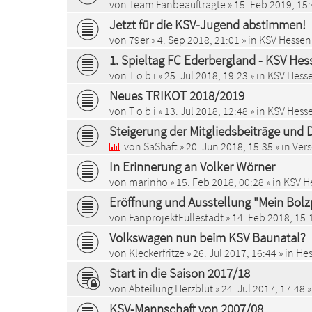
von
Team Fanbeauftragte
»
15. Feb 2019, 15
Jetzt für die KSV-Jugend abstimmen!
von
79er
»
4. Sep 2018, 21:01
» in
KSV Hessen 
1. Spieltag FC Ederbergland - KSV Hes
von
T o b i
»
25. Jul 2018, 19:23
» in
KSV Hesse
Neues TRIKOT 2018/2019
von
T o b i
»
13. Jul 2018, 12:48
» in
KSV Hesse
Steigerung der Mitgliedsbeiträge und 
von
SaShaft
»
20. Jun 2018, 15:35
» in
Ver
In Erinnerung an Volker Wörner
von
marinho
»
15. Feb 2018, 00:28
» in
KSV He
Eröffnung und Ausstellung "Mein Bolz
von
FanprojektFullestadt
»
14. Feb 2018, 15:
Volkswagen nun beim KSV Baunatal?
von
Kleckerfritze
»
26. Jul 2017, 16:44
» in
Hes
Start in die Saison 2017/18
von
Abteilung Herzblut
»
24. Jul 2017, 17:48
»
KSV-Mannschaft von 2007/08