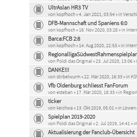
UltrAslan HR3 TV
von
kopfhoch
»
4. Jan 2021, 03:54
» in
Versch
DFB-Mannschaft und Spaniens 6:0
von
kopfhoch
»
18. Nov 2020, 03:28
» in
Inter
Barca:FCB 2:8
von
kopfhoch
»
14. Aug 2020, 22:53
» in
Inter
RegionalligaSüdwestRahmenspielplan
von
Poldi das Original
»
23. Jul 2020, 13:06
» 
DANKE!!!
von
stirbelwurm
»
22. Mär 2020, 16:33
» in
KS
Vfb Oldenburg schliesst FanForum
von
esteban
»
17. Mär 2020, 18:33
» in
Region
ticker
von
keichwa
»
13. Okt 2019, 05:01
» in
Löwen-
Spielplan 2019-2020
von
Poldi das Original
»
2. Jul 2019, 14:41
» i
Aktualisierung der Fanclub-Übersicht