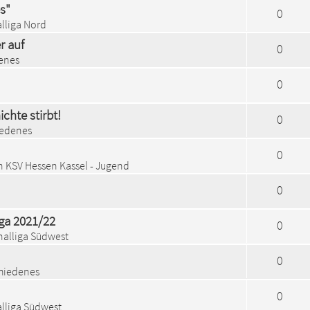
s"
0
lliga Nord
r auf
0
enes
0
chte stirbt!
0
iedenes
0
in
KSV Hessen Kassel - Jugend
0
ga 2021/22
0
nalliga Südwest
0
hiedenes
0
lliga Südwest