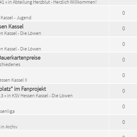
:41
» in
Abteilung Herzblut - Herzlich Willkommen!
0
Kassel - Jugend
sen Kassel
0
n Kassel - Die Löwen
0
n Kassel - Die Löwen
Dauerkartenpreise
0
schiedenes
0
ssen Kassel II
platz" im Fanprojekt
0
13
» in
KSV Hessen Kassel - Die Löwen
0
senliga
0
 in
Archiv