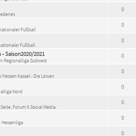
0
iedenes
0
nationaler Fußball
0
nationaler Fußball
 ‐ Saison2020/2021
0
in
Regionalliga Südwest
0
V Hessen Kassel - Die Löwen
0
alliga Nord
0
Seite, Forum & Social Media
0
n
Hessenliga
0