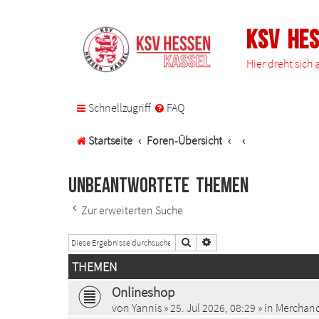
KSV He
Hier dreht sich
Schnellzugriff
FAQ
Startseite
Foren-Übersicht
Unbeantwortete Themen
Zur erweiterten Suche
Suche
Erweiterte Suche
THEMEN
Onlineshop
von
Yannis
»
25. Jul 2026, 08:29
» in
Merchand