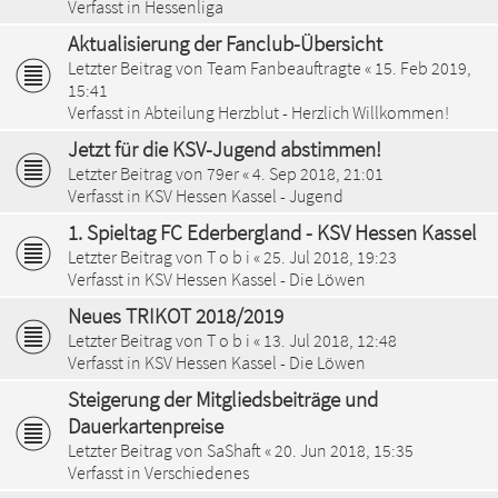
Verfasst in
Hessenliga
Aktualisierung der Fanclub-Übersicht
Letzter Beitrag von
Team Fanbeauftragte
«
15. Feb 2019,
15:41
Verfasst in
Abteilung Herzblut - Herzlich Willkommen!
Jetzt für die KSV-Jugend abstimmen!
Letzter Beitrag von
79er
«
4. Sep 2018, 21:01
Verfasst in
KSV Hessen Kassel - Jugend
1. Spieltag FC Ederbergland - KSV Hessen Kassel
Letzter Beitrag von
T o b i
«
25. Jul 2018, 19:23
Verfasst in
KSV Hessen Kassel - Die Löwen
Neues TRIKOT 2018/2019
Letzter Beitrag von
T o b i
«
13. Jul 2018, 12:48
Verfasst in
KSV Hessen Kassel - Die Löwen
Steigerung der Mitgliedsbeiträge und
Dauerkartenpreise
Letzter Beitrag von
SaShaft
«
20. Jun 2018, 15:35
Verfasst in
Verschiedenes