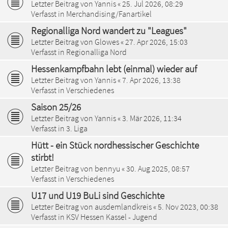
Letzter Beitrag von
Yannis
«
25. Jul 2026, 08:29
Verfasst in
Merchandising/Fanartikel
Regionalliga Nord wandert zu "Leagues"
Letzter Beitrag von
Glowes
«
27. Apr 2026, 15:03
Verfasst in
Regionalliga Nord
Hessenkampfbahn lebt (einmal) wieder auf
Letzter Beitrag von
Yannis
«
7. Apr 2026, 13:38
Verfasst in
Verschiedenes
Saison 25/26
Letzter Beitrag von
Yannis
«
3. Mär 2026, 11:34
Verfasst in
3. Liga
Hütt - ein Stück nordhessischer Geschichte
stirbt!
Letzter Beitrag von
bennyu
«
30. Aug 2025, 08:57
Verfasst in
Verschiedenes
U17 und U19 BuLi sind Geschichte
Letzter Beitrag von
ausdemlandkreis
«
5. Nov 2023, 00:38
Verfasst in
KSV Hessen Kassel - Jugend