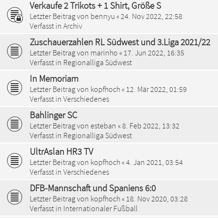
Verkaufe 2 Trikots + 1 Shirt, Größe S
Letzter Beitrag von
bennyu
«
24. Nov 2022, 22:58
Verfasst in
Archiv
Zuschauerzahlen RL Südwest und 3.Liga 2021/22
Letzter Beitrag von
marinho
«
17. Jun 2022, 16:35
Verfasst in
Regionalliga Südwest
In Memoriam
Letzter Beitrag von
kopfhoch
«
12. Mär 2022, 01:59
Verfasst in
Verschiedenes
Bahlinger SC
Letzter Beitrag von
esteban
«
8. Feb 2022, 13:32
Verfasst in
Regionalliga Südwest
UltrAslan HR3 TV
Letzter Beitrag von
kopfhoch
«
4. Jan 2021, 03:54
Verfasst in
Verschiedenes
DFB-Mannschaft und Spaniens 6:0
Letzter Beitrag von
kopfhoch
«
18. Nov 2020, 03:28
Verfasst in
Internationaler Fußball