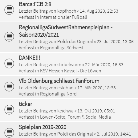
Barca:FCB 2:8
Letzter Beitrag von
kopfhoch
«
14. Aug 2020, 22:53
Verfasst in
Internationaler Fußball
RegionalligaSüdwestRahmenspielplan ‐
Saison2020/2021
Letzter Beitrag von
Poldi das Original
«
23. Jul 2020, 13:06
Verfasst in
Regionalliga Südwest
DANKE!!!
Letzter Beitrag von
stirbelwurm
«
22. Mär 2020, 16:33
Verfasst in
KSV Hessen Kassel - Die Löwen
Vfb Oldenburg schliesst FanForum
Letzter Beitrag von
esteban
«
17. Mär 2020, 18:33
Verfasst in
Regionalliga Nord
ticker
Letzter Beitrag von
keichwa
«
13. Okt 2019, 05:01
Verfasst in
Löwen-Seite, Forum & Social Media
Spielplan 2019-2020
Letzter Beitrag von
Poldi das Original
«
2. Jul 2019, 14:41