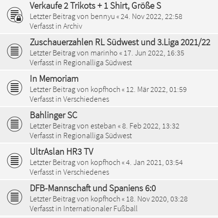
Verkaufe 2 Trikots + 1 Shirt, Größe S
Letzter Beitrag von
bennyu
«
24. Nov 2022, 22:58
Verfasst in
Archiv
Zuschauerzahlen RL Südwest und 3.Liga 2021/22
Letzter Beitrag von
marinho
«
17. Jun 2022, 16:35
Verfasst in
Regionalliga Südwest
In Memoriam
Letzter Beitrag von
kopfhoch
«
12. Mär 2022, 01:59
Verfasst in
Verschiedenes
Bahlinger SC
Letzter Beitrag von
esteban
«
8. Feb 2022, 13:32
Verfasst in
Regionalliga Südwest
UltrAslan HR3 TV
Letzter Beitrag von
kopfhoch
«
4. Jan 2021, 03:54
Verfasst in
Verschiedenes
DFB-Mannschaft und Spaniens 6:0
Letzter Beitrag von
kopfhoch
«
18. Nov 2020, 03:28
Verfasst in
Internationaler Fußball