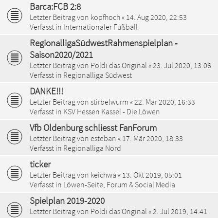
Barca:FCB 2:8
Letzter Beitrag von
kopfhoch
«
14. Aug 2020, 22:53
Verfasst in
Internationaler Fußball
RegionalligaSüdwestRahmenspielplan ‐
Saison2020/2021
Letzter Beitrag von
Poldi das Original
«
23. Jul 2020, 13:06
Verfasst in
Regionalliga Südwest
DANKE!!!
Letzter Beitrag von
stirbelwurm
«
22. Mär 2020, 16:33
Verfasst in
KSV Hessen Kassel - Die Löwen
Vfb Oldenburg schliesst FanForum
Letzter Beitrag von
esteban
«
17. Mär 2020, 18:33
Verfasst in
Regionalliga Nord
ticker
Letzter Beitrag von
keichwa
«
13. Okt 2019, 05:01
Verfasst in
Löwen-Seite, Forum & Social Media
Spielplan 2019-2020
Letzter Beitrag von
Poldi das Original
«
2. Jul 2019, 14:41