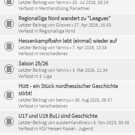
Letzter Beitrag von
Yannis
«
25. Jul 2026, 08:29
Verfasst in
Merchandising/Fanartikel
Regionalliga Nord wandert zu "Leagues"
Letzter Beitrag von
Glowes
«
27. Apr 2026, 15:03
Verfasst in
Regionalliga Nord
Hessenkampfbahn lebt (einmal) wieder auf
Letzter Beitrag von
Yannis
«
7. Apr 2026, 13:38
Verfasst in
Verschiedenes
Saison 25/26
Letzter Beitrag von
Yannis
«
3. Mär 2026, 11:34
Verfasst in
3. Liga
Hütt - ein Stück nordhessischer Geschichte
stirbt!
Letzter Beitrag von
bennyu
«
30. Aug 2025, 08:57
Verfasst in
Verschiedenes
U17 und U19 BuLi sind Geschichte
Letzter Beitrag von
ausdemlandkreis
«
5. Nov 2023, 00:38
Verfasst in
KSV Hessen Kassel - Jugend