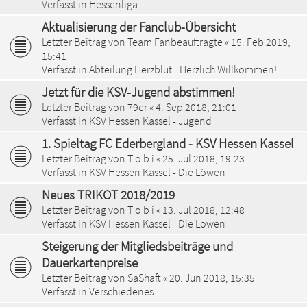
Verfasst in
Hessenliga
Aktualisierung der Fanclub-Übersicht
Letzter Beitrag von
Team Fanbeauftragte
«
15. Feb 2019,
15:41
Verfasst in
Abteilung Herzblut - Herzlich Willkommen!
Jetzt für die KSV-Jugend abstimmen!
Letzter Beitrag von
79er
«
4. Sep 2018, 21:01
Verfasst in
KSV Hessen Kassel - Jugend
1. Spieltag FC Ederbergland - KSV Hessen Kassel
Letzter Beitrag von
T o b i
«
25. Jul 2018, 19:23
Verfasst in
KSV Hessen Kassel - Die Löwen
Neues TRIKOT 2018/2019
Letzter Beitrag von
T o b i
«
13. Jul 2018, 12:48
Verfasst in
KSV Hessen Kassel - Die Löwen
Steigerung der Mitgliedsbeiträge und
Dauerkartenpreise
Letzter Beitrag von
SaShaft
«
20. Jun 2018, 15:35
Verfasst in
Verschiedenes