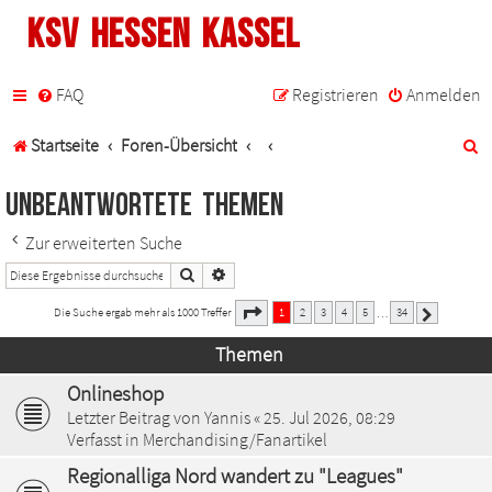
KSV Hessen Kassel
FAQ
Registrieren
Anmelden
S
Startseite
Foren-Übersicht
u
Unbeantwortete Themen
c
Zur erweiterten Suche
h
Suche
Erweiterte Suche
e
1
34
Seite
von
Die Suche ergab mehr als 1000 Treffer
1
2
3
4
5
34
…
Nächste
Themen
Onlineshop
Letzter Beitrag von
Yannis
«
25. Jul 2026, 08:29
Verfasst in
Merchandising/Fanartikel
Regionalliga Nord wandert zu "Leagues"