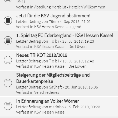
15:41
Verfasst in
Abteilung Herzblut - Herzlich Willkommen!
Jetzt für die KSV-Jugend abstimmen!
Letzter Beitrag von
79er
«
4. Sep 2018, 21:01
Verfasst in
KSV Hessen Kassel - Jugend
1. Spieltag FC Ederbergland - KSV Hessen Kassel
Letzter Beitrag von
T o b i
«
25. Jul 2018, 19:23
Verfasst in
KSV Hessen Kassel - Die Löwen
Neues TRIKOT 2018/2019
Letzter Beitrag von
T o b i
«
13. Jul 2018, 12:48
Verfasst in
KSV Hessen Kassel - Die Löwen
Steigerung der Mitgliedsbeiträge und
Dauerkartenpreise
Letzter Beitrag von
SaShaft
«
20. Jun 2018, 15:35
Verfasst in
Verschiedenes
In Erinnerung an Volker Wörner
Letzter Beitrag von
marinho
«
15. Feb 2018, 00:28
Verfasst in
KSV Hessen Kassel II