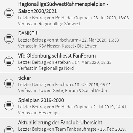
RegionalligaSüdwestRahmenspielplan ‐
Saison2020/2021
Letzter Beitrag von
Poldi das Original
«
23. Jul 2020, 13:06
Verfasst in
Regionalliga Südwest
DANKE!!!
Letzter Beitrag von
stirbelwurm
«
22. Mär 2020, 16:33
Verfasst in
KSV Hessen Kassel - Die Löwen
Vfb Oldenburg schliesst FanForum
Letzter Beitrag von
esteban
«
17. Mär 2020, 18:33
Verfasst in
Regionalliga Nord
ticker
Letzter Beitrag von
keichwa
«
13. Okt 2019, 05:01
Verfasst in
Löwen-Seite, Forum & Social Media
Spielplan 2019-2020
Letzter Beitrag von
Poldi das Original
«
2. Jul 2019, 14:41
Verfasst in
Hessenliga
Aktualisierung der Fanclub-Übersicht
Letzter Beitrag von
Team Fanbeauftragte
«
15. Feb 2019,