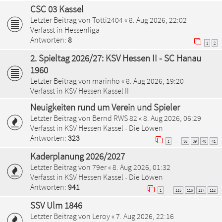
CSC 03 Kassel
Letzter Beitrag von
Totti2404
«
8. Aug 2026, 22:02
Verfasst in
Hessenliga
Antworten:
8
1
2
2. Spieltag 2026/27: KSV Hessen II - SC Hanau
1960
Letzter Beitrag von
marinho
«
8. Aug 2026, 19:20
Verfasst in
KSV Hessen Kassel II
Neuigkeiten rund um Verein und Spieler
Letzter Beitrag von
Bernd RWS 82
«
8. Aug 2026, 06:29
Verfasst in
KSV Hessen Kassel - Die Löwen
Antworten:
323
1
38
39
40
41
…
Kaderplanung 2026/2027
Letzter Beitrag von
79er
«
8. Aug 2026, 01:32
Verfasst in
KSV Hessen Kassel - Die Löwen
Antworten:
941
1
115
116
117
118
…
SSV Ulm 1846
Letzter Beitrag von
Leroy
«
7. Aug 2026, 22:16