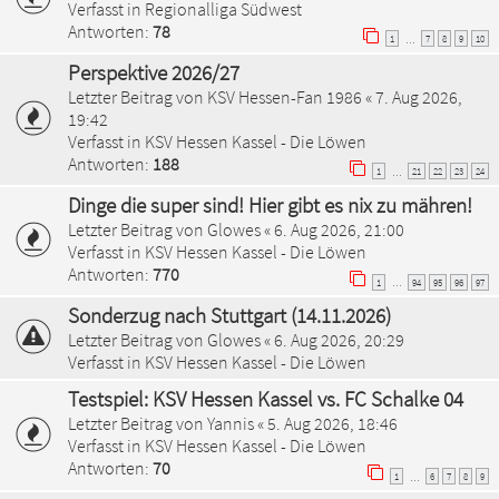
Verfasst in
Regionalliga Südwest
Antworten:
78
1
7
8
9
10
…
Perspektive 2026/27
Letzter Beitrag von
KSV Hessen-Fan 1986
«
7. Aug 2026,
19:42
Verfasst in
KSV Hessen Kassel - Die Löwen
Antworten:
188
1
21
22
23
24
…
Dinge die super sind! Hier gibt es nix zu mähren!
Letzter Beitrag von
Glowes
«
6. Aug 2026, 21:00
Verfasst in
KSV Hessen Kassel - Die Löwen
Antworten:
770
1
94
95
96
97
…
Sonderzug nach Stuttgart (14.11.2026)
Letzter Beitrag von
Glowes
«
6. Aug 2026, 20:29
Verfasst in
KSV Hessen Kassel - Die Löwen
Testspiel: KSV Hessen Kassel vs. FC Schalke 04
Letzter Beitrag von
Yannis
«
5. Aug 2026, 18:46
Verfasst in
KSV Hessen Kassel - Die Löwen
Antworten:
70
1
6
7
8
9
…