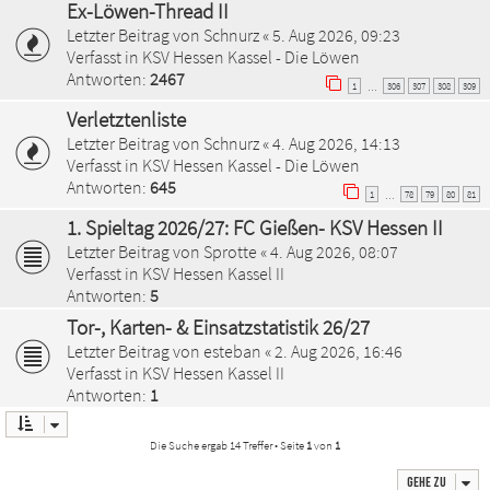
Ex-Löwen-Thread II
Letzter Beitrag von
Schnurz
«
5. Aug 2026, 09:23
Verfasst in
KSV Hessen Kassel - Die Löwen
Antworten:
2467
1
306
307
308
309
…
Verletztenliste
Letzter Beitrag von
Schnurz
«
4. Aug 2026, 14:13
Verfasst in
KSV Hessen Kassel - Die Löwen
Antworten:
645
1
78
79
80
81
…
1. Spieltag 2026/27: FC Gießen- KSV Hessen II
Letzter Beitrag von
Sprotte
«
4. Aug 2026, 08:07
Verfasst in
KSV Hessen Kassel II
Antworten:
5
Tor-, Karten- & Einsatzstatistik 26/27
Letzter Beitrag von
esteban
«
2. Aug 2026, 16:46
Verfasst in
KSV Hessen Kassel II
Antworten:
1
Die Suche ergab 14 Treffer • Seite
1
von
1
Gehe zu