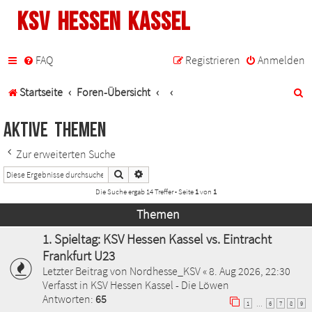
KSV Hessen Kassel
FAQ
Registrieren
Anmelden
S
Startseite
Foren-Übersicht
u
Aktive Themen
c
Zur erweiterten Suche
h
Suche
Erweiterte Suche
e
Die Suche ergab 14 Treffer • Seite
1
von
1
Themen
1. Spieltag: KSV Hessen Kassel vs. Eintracht
Frankfurt U23
Letzter Beitrag von
Nordhesse_KSV
«
8. Aug 2026, 22:30
Verfasst in
KSV Hessen Kassel - Die Löwen
Antworten:
65
1
6
7
8
9
…