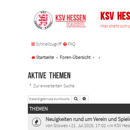
KSV He
Hier dreht sich
Schnellzugriff
FAQ
Startseite
Foren-Übersicht
Aktive Themen
Zur erweiterten Suche
Suche
Erweiterte Suche
THEMEN
Neuigkeiten rund um Verein und Spiel
von
Glowes
»
21. Jul 2025, 17:02
» in
KSV Hess