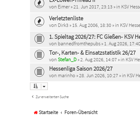
von
Eimer
»
21. Jun 2017, 23:13
» in
KSV Hess
Verletztenliste
von
Dirk3
»
15. Aug 2006, 18:30
» in
KSV Hesse
1. Spieltag 2026/27: FC Gießen- KSV He
von
bannedfromthepubs
»
1. Aug 2026, 17:4
Tor-, Karten- & Einsatzstatistik 26/27
von
Stefan_D
»
2. Aug 2026, 14:07
» in
KSV Hes
Hessenliga Saison 2026/27
von
marinho
»
28. Jun 2026, 10:27
» in
KSV He
Zur erweiterten Suche
Startseite
Foren-Übersicht