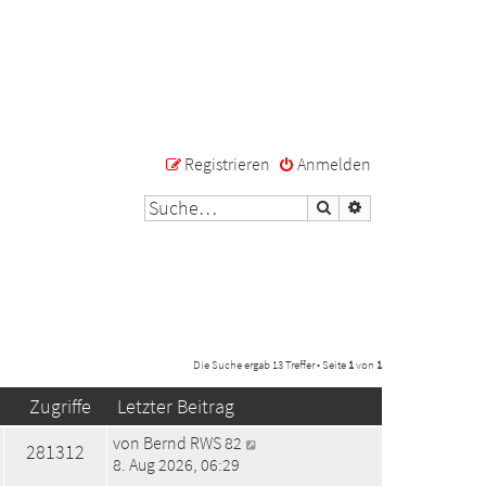
Registrieren
Anmelden
Suche
Erweiterte Suche
Die Suche ergab 13 Treffer • Seite
1
von
1
Zugriffe
Letzter Beitrag
von
Bernd RWS 82
281312
8. Aug 2026, 06:29