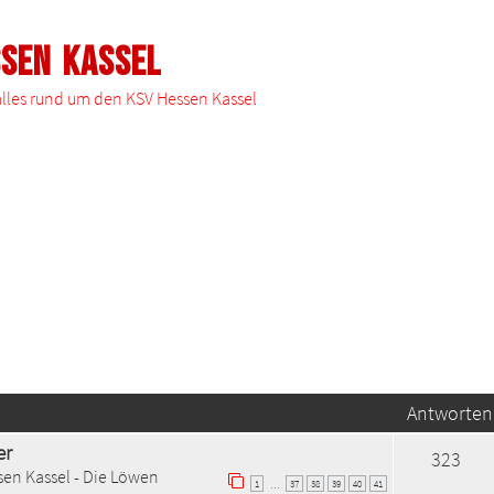
ssen Kassel
 alles rund um den KSV Hessen Kassel
Antworten
er
323
en Kassel - Die Löwen
1
37
38
39
40
41
…