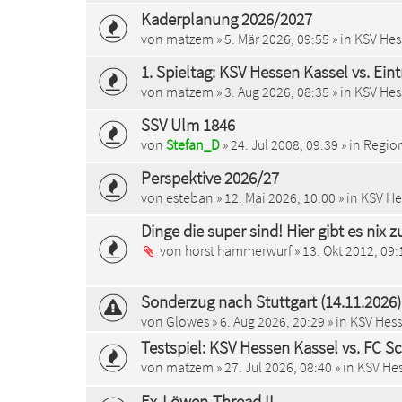
Kaderplanung 2026/2027
von
matzem
»
5. Mär 2026, 09:55
» in
KSV Hes
1. Spieltag: KSV Hessen Kassel vs. Ein
von
matzem
»
3. Aug 2026, 08:35
» in
KSV Hes
SSV Ulm 1846
von
Stefan_D
»
24. Jul 2008, 09:39
» in
Region
Perspektive 2026/27
von
esteban
»
12. Mai 2026, 10:00
» in
KSV He
Dinge die super sind! Hier gibt es nix 
von
horst hammerwurf
»
13. Okt 2012, 09:
Sonderzug nach Stuttgart (14.11.2026)
von
Glowes
»
6. Aug 2026, 20:29
» in
KSV Hess
Testspiel: KSV Hessen Kassel vs. FC S
von
matzem
»
27. Jul 2026, 08:40
» in
KSV Hes
Ex-Löwen-Thread II