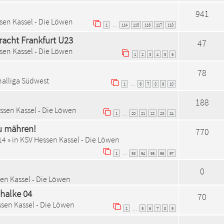
941
sen Kassel - Die Löwen
1
114
115
116
117
118
…
tracht Frankfurt U23
47
sen Kassel - Die Löwen
1
2
3
4
5
6
78
alliga Südwest
1
6
7
8
9
10
…
188
ssen Kassel - Die Löwen
1
20
21
22
23
24
…
zu mähren!
770
14
» in
KSV Hessen Kassel - Die Löwen
1
93
94
95
96
97
…
0
en Kassel - Die Löwen
chalke 04
70
sen Kassel - Die Löwen
1
5
6
7
8
9
…