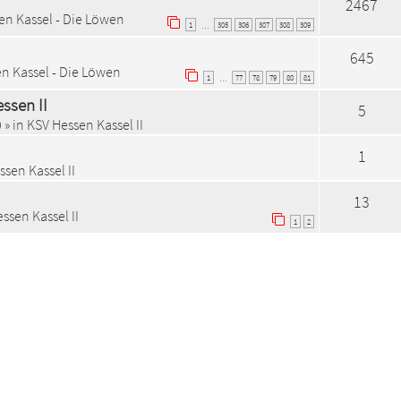
2467
en Kassel - Die Löwen
1
305
306
307
308
309
…
645
n Kassel - Die Löwen
1
77
78
79
80
81
…
ssen II
5
0
» in
KSV Hessen Kassel II
1
sen Kassel II
13
ssen Kassel II
1
2