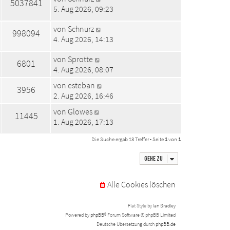
5037841
5. Aug 2026, 09:23
von
Schnurz
998094
4. Aug 2026, 14:13
von
Sprotte
6801
4. Aug 2026, 08:07
von
esteban
3956
2. Aug 2026, 16:46
von
Glowes
11445
1. Aug 2026, 17:13
Die Suche ergab 13 Treffer • Seite
1
von
1
Gehe zu
Alle Cookies löschen
Flat Style by
Ian Bradley
Powered by
phpBB
® Forum Software © phpBB Limited
Deutsche Übersetzung durch
phpBB.de