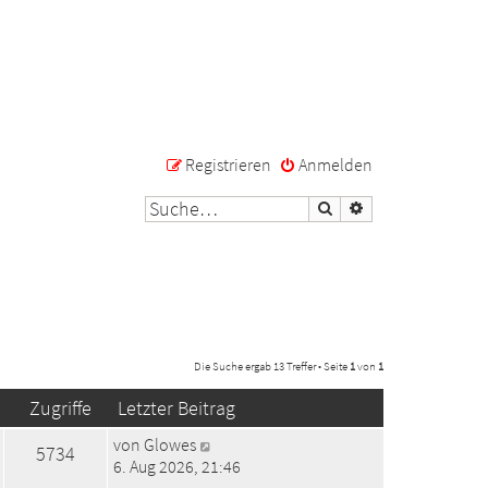
Registrieren
Anmelden
Suche
Erweiterte Suche
Die Suche ergab 13 Treffer • Seite
1
von
1
Zugriffe
Letzter Beitrag
von
Glowes
5734
6. Aug 2026, 21:46