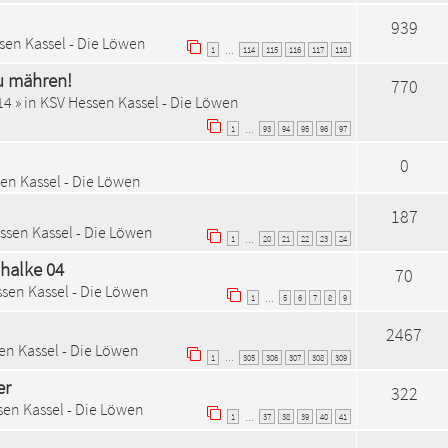
939
sen Kassel - Die Löwen
1
114
115
116
117
118
…
zu mähren!
770
14
» in
KSV Hessen Kassel - Die Löwen
1
93
94
95
96
97
…
0
en Kassel - Die Löwen
187
ssen Kassel - Die Löwen
1
20
21
22
23
24
…
chalke 04
70
sen Kassel - Die Löwen
1
5
6
7
8
9
…
2467
en Kassel - Die Löwen
1
305
306
307
308
309
…
er
322
en Kassel - Die Löwen
1
37
38
39
40
41
…