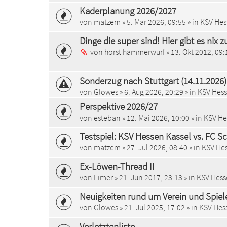
Kaderplanung 2026/2027
von
matzem
»
5. Mär 2026, 09:55
» in
KSV Hes
Dinge die super sind! Hier gibt es nix 
von
horst hammerwurf
»
13. Okt 2012, 09:
Sonderzug nach Stuttgart (14.11.2026)
von
Glowes
»
6. Aug 2026, 20:29
» in
KSV Hess
Perspektive 2026/27
von
esteban
»
12. Mai 2026, 10:00
» in
KSV He
Testspiel: KSV Hessen Kassel vs. FC S
von
matzem
»
27. Jul 2026, 08:40
» in
KSV Hes
Ex-Löwen-Thread II
von
Eimer
»
21. Jun 2017, 23:13
» in
KSV Hess
Neuigkeiten rund um Verein und Spiel
von
Glowes
»
21. Jul 2025, 17:02
» in
KSV Hess
Verletztenliste