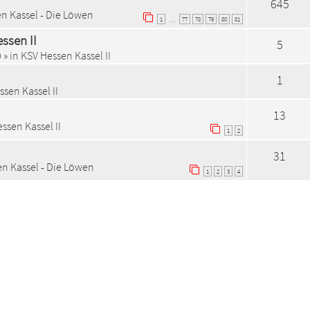
645
n Kassel - Die Löwen
1
77
78
79
80
81
…
ssen II
5
0
» in
KSV Hessen Kassel II
1
sen Kassel II
13
ssen Kassel II
1
2
31
n Kassel - Die Löwen
1
2
3
4