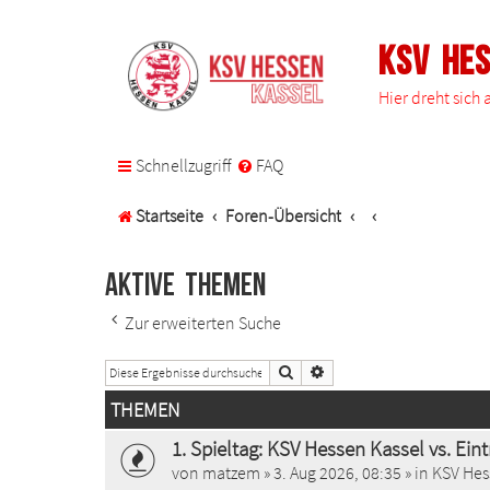
KSV He
Hier dreht sich
Schnellzugriff
FAQ
Startseite
Foren-Übersicht
Aktive Themen
Zur erweiterten Suche
Suche
Erweiterte Suche
THEMEN
1. Spieltag: KSV Hessen Kassel vs. Ein
von
matzem
»
3. Aug 2026, 08:35
» in
KSV Hes