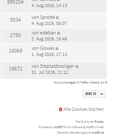
995204
4. Aug 2026, 14:13
von
Sprotte
5034
4. Aug 2026, 08:07
von
esteban
2750
2. Aug 2026, 16:46
von
Glowes
10068
1. Aug 2026, 17:13
von
Sitzplatzhooligan
18672
31. Jul 2026, 21:12
Die Suche ergab 13 Treffer • Seite
1
von
1
Gehe zu
Alle Cookies löschen
Flat Style by
Ian Bradley
Powered by
phpBB
® Forum Software © phpBB Limited
Deutsche Übersetzung durch
phpBB.de