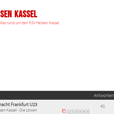
ssen Kassel
 alles rund um den KSV Hessen Kassel
Antworten
tracht Frankfurt U23
41
sen Kassel - Die Löwen
1
2
3
4
5
6