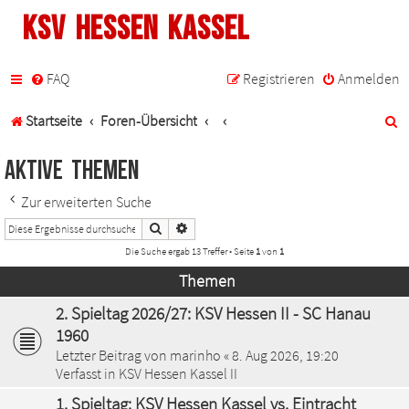
KSV Hessen Kassel
FAQ
Registrieren
Anmelden
S
Startseite
Foren-Übersicht
u
Aktive Themen
c
Zur erweiterten Suche
h
Suche
Erweiterte Suche
e
Die Suche ergab 13 Treffer • Seite
1
von
1
Themen
2. Spieltag 2026/27: KSV Hessen II - SC Hanau
1960
Letzter Beitrag von
marinho
«
8. Aug 2026, 19:20
Verfasst in
KSV Hessen Kassel II
1. Spieltag: KSV Hessen Kassel vs. Eintracht