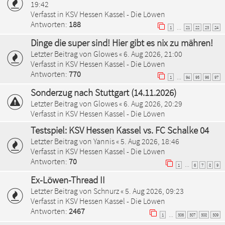
19:42
Verfasst in
KSV Hessen Kassel - Die Löwen
Antworten:
188
1
21
22
23
24
…
Dinge die super sind! Hier gibt es nix zu mähren!
Letzter Beitrag von
Glowes
«
6. Aug 2026, 21:00
Verfasst in
KSV Hessen Kassel - Die Löwen
Antworten:
770
1
94
95
96
97
…
Sonderzug nach Stuttgart (14.11.2026)
Letzter Beitrag von
Glowes
«
6. Aug 2026, 20:29
Verfasst in
KSV Hessen Kassel - Die Löwen
Testspiel: KSV Hessen Kassel vs. FC Schalke 04
Letzter Beitrag von
Yannis
«
5. Aug 2026, 18:46
Verfasst in
KSV Hessen Kassel - Die Löwen
Antworten:
70
1
6
7
8
9
…
Ex-Löwen-Thread II
Letzter Beitrag von
Schnurz
«
5. Aug 2026, 09:23
Verfasst in
KSV Hessen Kassel - Die Löwen
Antworten:
2467
1
306
307
308
309
…