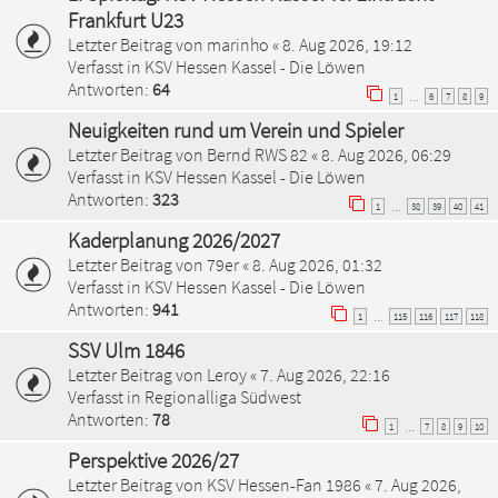
Frankfurt U23
Letzter Beitrag von
marinho
«
8. Aug 2026, 19:12
Verfasst in
KSV Hessen Kassel - Die Löwen
Antworten:
64
1
6
7
8
9
…
Neuigkeiten rund um Verein und Spieler
Letzter Beitrag von
Bernd RWS 82
«
8. Aug 2026, 06:29
Verfasst in
KSV Hessen Kassel - Die Löwen
Antworten:
323
1
38
39
40
41
…
Kaderplanung 2026/2027
Letzter Beitrag von
79er
«
8. Aug 2026, 01:32
Verfasst in
KSV Hessen Kassel - Die Löwen
Antworten:
941
1
115
116
117
118
…
SSV Ulm 1846
Letzter Beitrag von
Leroy
«
7. Aug 2026, 22:16
Verfasst in
Regionalliga Südwest
Antworten:
78
1
7
8
9
10
…
Perspektive 2026/27
Letzter Beitrag von
KSV Hessen-Fan 1986
«
7. Aug 2026,