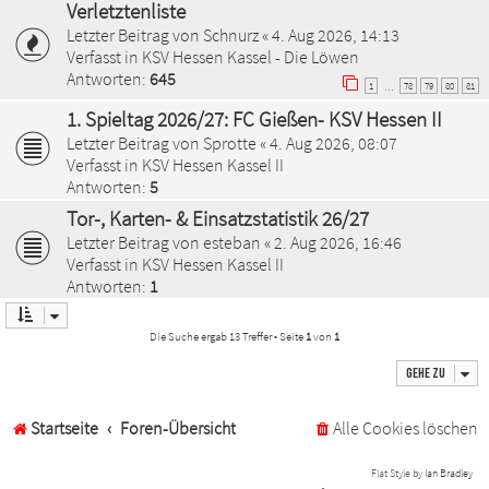
Verletztenliste
Letzter Beitrag von
Schnurz
«
4. Aug 2026, 14:13
Verfasst in
KSV Hessen Kassel - Die Löwen
Antworten:
645
1
78
79
80
81
…
1. Spieltag 2026/27: FC Gießen- KSV Hessen II
Letzter Beitrag von
Sprotte
«
4. Aug 2026, 08:07
Verfasst in
KSV Hessen Kassel II
Antworten:
5
Tor-, Karten- & Einsatzstatistik 26/27
Letzter Beitrag von
esteban
«
2. Aug 2026, 16:46
Verfasst in
KSV Hessen Kassel II
Antworten:
1
Die Suche ergab 13 Treffer • Seite
1
von
1
Gehe zu
Startseite
Foren-Übersicht
Alle Cookies löschen
Flat Style by
Ian Bradley