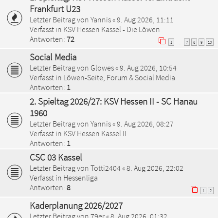
Frankfurt U23
Letzter Beitrag von
Yannis
«
9. Aug 2026, 11:11
Verfasst in
KSV Hessen Kassel - Die Löwen
Antworten:
72
1
7
8
9
10
…
Social Media
Letzter Beitrag von
Glowes
«
9. Aug 2026, 10:54
Verfasst in
Löwen-Seite, Forum & Social Media
Antworten:
1
2. Spieltag 2026/27: KSV Hessen II - SC Hanau
1960
Letzter Beitrag von
Yannis
«
9. Aug 2026, 08:27
Verfasst in
KSV Hessen Kassel II
Antworten:
1
CSC 03 Kassel
Letzter Beitrag von
Totti2404
«
8. Aug 2026, 22:02
Verfasst in
Hessenliga
Antworten:
8
1
2
Kaderplanung 2026/2027
Letzter Beitrag von
79er
«
8. Aug 2026, 01:32