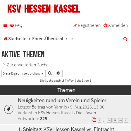
KSV Hessen Kassel
FAQ
Registrieren
Anmelden
S
Startseite
Foren-Übersicht
u
Aktive Themen
c
Zur erweiterten Suche
h
Suche
Erweiterte Suche
e
Die Suche ergab 15 Treffer • Seite
1
von
1
Themen
Neuigkeiten rund um Verein und Spieler
Letzter Beitrag von
Yannis
«
9. Aug 2026, 13:00
Verfasst in
KSV Hessen Kassel - Die Löwen
Antworten:
325
1
38
39
40
41
…
1. Spieltag: KSV Hessen Kassel vs. Eintracht