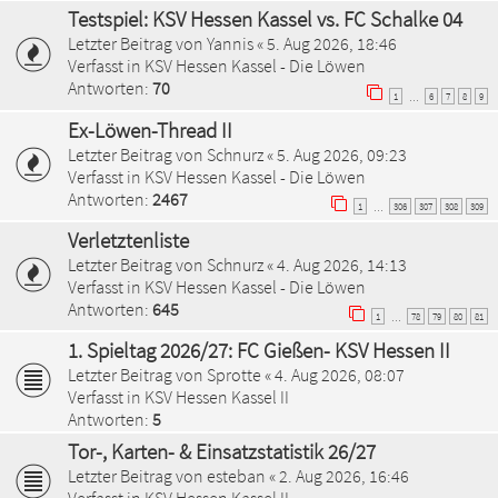
Testspiel: KSV Hessen Kassel vs. FC Schalke 04
Letzter Beitrag von
Yannis
«
5. Aug 2026, 18:46
Verfasst in
KSV Hessen Kassel - Die Löwen
Antworten:
70
1
6
7
8
9
…
Ex-Löwen-Thread II
Letzter Beitrag von
Schnurz
«
5. Aug 2026, 09:23
Verfasst in
KSV Hessen Kassel - Die Löwen
Antworten:
2467
1
306
307
308
309
…
Verletztenliste
Letzter Beitrag von
Schnurz
«
4. Aug 2026, 14:13
Verfasst in
KSV Hessen Kassel - Die Löwen
Antworten:
645
1
78
79
80
81
…
1. Spieltag 2026/27: FC Gießen- KSV Hessen II
Letzter Beitrag von
Sprotte
«
4. Aug 2026, 08:07
Verfasst in
KSV Hessen Kassel II
Antworten:
5
Tor-, Karten- & Einsatzstatistik 26/27
Letzter Beitrag von
esteban
«
2. Aug 2026, 16:46
Verfasst in
KSV Hessen Kassel II