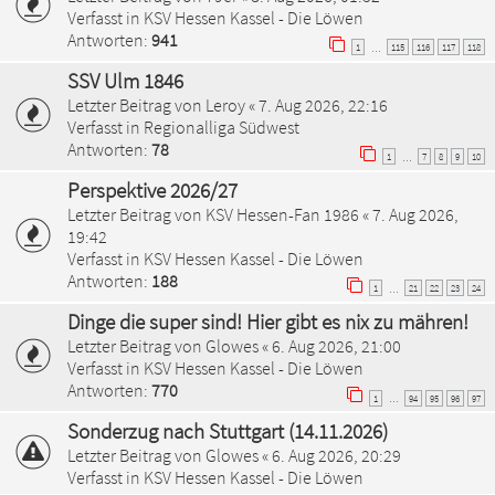
Verfasst in
KSV Hessen Kassel - Die Löwen
Antworten:
941
1
115
116
117
118
…
SSV Ulm 1846
Letzter Beitrag von
Leroy
«
7. Aug 2026, 22:16
Verfasst in
Regionalliga Südwest
Antworten:
78
1
7
8
9
10
…
Perspektive 2026/27
Letzter Beitrag von
KSV Hessen-Fan 1986
«
7. Aug 2026,
19:42
Verfasst in
KSV Hessen Kassel - Die Löwen
Antworten:
188
1
21
22
23
24
…
Dinge die super sind! Hier gibt es nix zu mähren!
Letzter Beitrag von
Glowes
«
6. Aug 2026, 21:00
Verfasst in
KSV Hessen Kassel - Die Löwen
Antworten:
770
1
94
95
96
97
…
Sonderzug nach Stuttgart (14.11.2026)
Letzter Beitrag von
Glowes
«
6. Aug 2026, 20:29
Verfasst in
KSV Hessen Kassel - Die Löwen