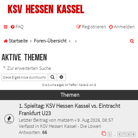
KSV Hessen Kassel
FAQ
Registrieren
Anmelden
S
Startseite
Foren-Übersicht
u
Aktive Themen
c
Zur erweiterten Suche
h
Suche
Erweiterte Suche
e
Die Suche ergab 14 Treffer • Seite
1
von
1
Themen
1. Spieltag: KSV Hessen Kassel vs. Eintracht
Frankfurt U23
Letzter Beitrag von
matzem
«
9. Aug 2026, 08:57
Verfasst in
KSV Hessen Kassel - Die Löwen
Antworten:
66
1
6
7
8
9
…