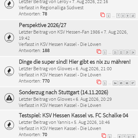
Letzter Beitrag von
Leroy
«
7. Aug 2026, 22:16
Verfasst in
Regionalliga Südwest
Antworten:
78
1
7
8
9
10
…
Perspektive 2026/27
Letzter Beitrag von
KSV Hessen-Fan 1986
«
7. Aug 2026,
19:42
Verfasst in
KSV Hessen Kassel - Die Löwen
Antworten:
188
1
21
22
23
24
…
Dinge die super sind! Hier gibt es nix zu mähren!
Letzter Beitrag von
Glowes
«
6. Aug 2026, 21:00
Verfasst in
KSV Hessen Kassel - Die Löwen
Antworten:
770
1
94
95
96
97
…
Sonderzug nach Stuttgart (14.11.2026)
Letzter Beitrag von
Glowes
«
6. Aug 2026, 20:29
Verfasst in
KSV Hessen Kassel - Die Löwen
Testspiel: KSV Hessen Kassel vs. FC Schalke 04
Letzter Beitrag von
Yannis
«
5. Aug 2026, 18:46
Verfasst in
KSV Hessen Kassel - Die Löwen
Antworten:
70
1
6
7
8
9
…