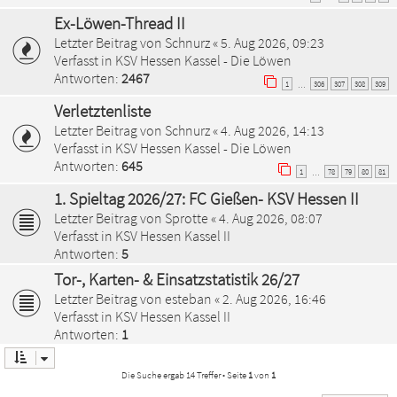
Ex-Löwen-Thread II
Letzter Beitrag von
Schnurz
«
5. Aug 2026, 09:23
Verfasst in
KSV Hessen Kassel - Die Löwen
Antworten:
2467
1
306
307
308
309
…
Verletztenliste
Letzter Beitrag von
Schnurz
«
4. Aug 2026, 14:13
Verfasst in
KSV Hessen Kassel - Die Löwen
Antworten:
645
1
78
79
80
81
…
1. Spieltag 2026/27: FC Gießen- KSV Hessen II
Letzter Beitrag von
Sprotte
«
4. Aug 2026, 08:07
Verfasst in
KSV Hessen Kassel II
Antworten:
5
Tor-, Karten- & Einsatzstatistik 26/27
Letzter Beitrag von
esteban
«
2. Aug 2026, 16:46
Verfasst in
KSV Hessen Kassel II
Antworten:
1
Die Suche ergab 14 Treffer • Seite
1
von
1