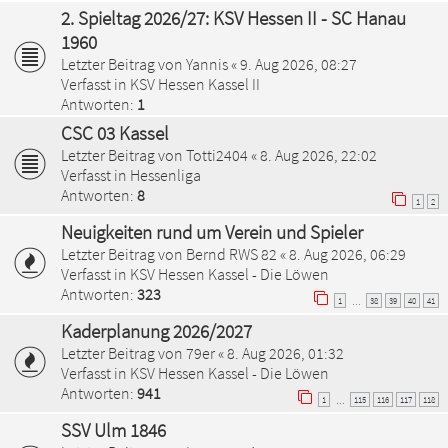
2. Spieltag 2026/27: KSV Hessen II - SC Hanau
1960
Letzter Beitrag von
Yannis
«
9. Aug 2026, 08:27
Verfasst in
KSV Hessen Kassel II
Antworten:
1
CSC 03 Kassel
Letzter Beitrag von
Totti2404
«
8. Aug 2026, 22:02
Verfasst in
Hessenliga
Antworten:
8
1
2
Neuigkeiten rund um Verein und Spieler
Letzter Beitrag von
Bernd RWS 82
«
8. Aug 2026, 06:29
Verfasst in
KSV Hessen Kassel - Die Löwen
Antworten:
323
1
38
39
40
41
…
Kaderplanung 2026/2027
Letzter Beitrag von
79er
«
8. Aug 2026, 01:32
Verfasst in
KSV Hessen Kassel - Die Löwen
Antworten:
941
1
115
116
117
118
…
SSV Ulm 1846