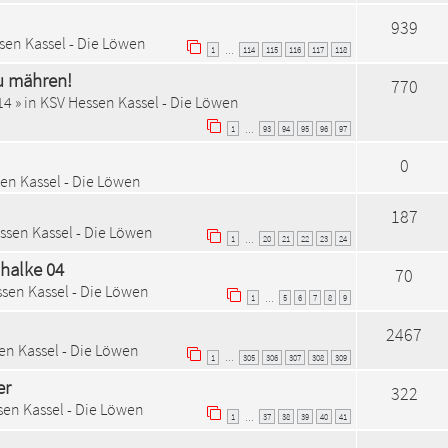
939
sen Kassel - Die Löwen
1
114
115
116
117
118
…
zu mähren!
770
14
» in
KSV Hessen Kassel - Die Löwen
1
93
94
95
96
97
…
0
en Kassel - Die Löwen
187
ssen Kassel - Die Löwen
1
20
21
22
23
24
…
chalke 04
70
sen Kassel - Die Löwen
1
5
6
7
8
9
…
2467
en Kassel - Die Löwen
1
305
306
307
308
309
…
er
322
en Kassel - Die Löwen
1
37
38
39
40
41
…