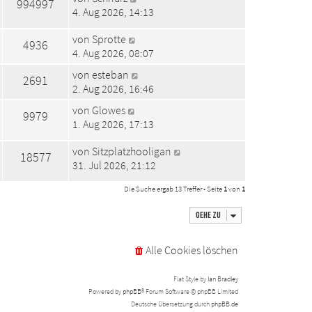
994997
4. Aug 2026, 14:13
von
Sprotte
4936
4. Aug 2026, 08:07
von
esteban
2691
2. Aug 2026, 16:46
von
Glowes
9979
1. Aug 2026, 17:13
von
Sitzplatzhooligan
18577
31. Jul 2026, 21:12
Die Suche ergab 13 Treffer • Seite
1
von
1
Gehe zu
Alle Cookies löschen
Flat Style by
Ian Bradley
Powered by
phpBB
® Forum Software © phpBB Limited
Deutsche Übersetzung durch
phpBB.de