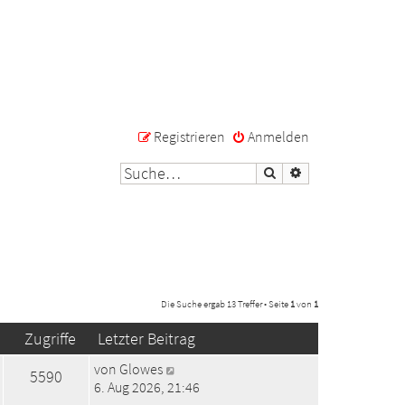
Registrieren
Anmelden
Suche
Erweiterte Suche
Die Suche ergab 13 Treffer • Seite
1
von
1
Zugriffe
Letzter Beitrag
von
Glowes
5590
6. Aug 2026, 21:46