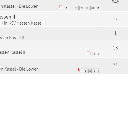
645
n Kassel - Die Löwen
1
77
78
79
80
81
…
ssen II
5
0
» in
KSV Hessen Kassel II
1
sen Kassel II
13
ssen Kassel II
1
2
31
n Kassel - Die Löwen
1
2
3
4