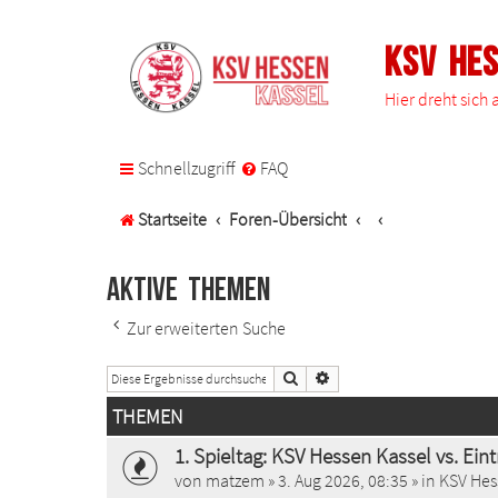
KSV He
Hier dreht sich
Schnellzugriff
FAQ
Startseite
Foren-Übersicht
Aktive Themen
Zur erweiterten Suche
Suche
Erweiterte Suche
THEMEN
1. Spieltag: KSV Hessen Kassel vs. Ein
von
matzem
»
3. Aug 2026, 08:35
» in
KSV Hes