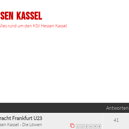
ssen Kassel
 alles rund um den KSV Hessen Kassel
Antworten
tracht Frankfurt U23
41
sen Kassel - Die Löwen
1
2
3
4
5
6