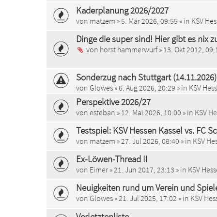
Kaderplanung 2026/2027
von
matzem
»
5. Mär 2026, 09:55
» in
KSV Hes
Dinge die super sind! Hier gibt es nix 
von
horst hammerwurf
»
13. Okt 2012, 09:
Sonderzug nach Stuttgart (14.11.2026)
von
Glowes
»
6. Aug 2026, 20:29
» in
KSV Hess
Perspektive 2026/27
von
esteban
»
12. Mai 2026, 10:00
» in
KSV He
Testspiel: KSV Hessen Kassel vs. FC S
von
matzem
»
27. Jul 2026, 08:40
» in
KSV Hes
Ex-Löwen-Thread II
von
Eimer
»
21. Jun 2017, 23:13
» in
KSV Hess
Neuigkeiten rund um Verein und Spiel
von
Glowes
»
21. Jul 2025, 17:02
» in
KSV Hess
Verletztenliste