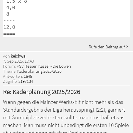
 1,5 x 8

 4,0

 8

----

12,0

Rufe den Beitrag auf
von
keichwa
7. Sep 2025, 18:43
Forum:
KSV Hessen Kassel - Die Löwen
Thema:
Kaderplanung 2025/2026
Antworten:
1645
Zugriffe:
2197134
Re: Kaderplanung 2025/2026
Wenn gegen die Mainzer Werks-Elf nicht mehr als das
Standardergebnis der Liga herausspringt (2:2), garniert
mit Gummiplatzverletzten, sollte man ernsthaft etwas
machen. Man muss nicht unbedingt die ersten 10 Spiele
abwarten und dann mit dem Denken anfangen.