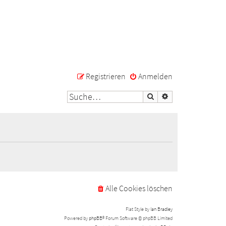
Registrieren
Anmelden
Suche
Erweiterte Suche
Alle Cookies löschen
Flat Style by
Ian Bradley
Powered by
phpBB
® Forum Software © phpBB Limited