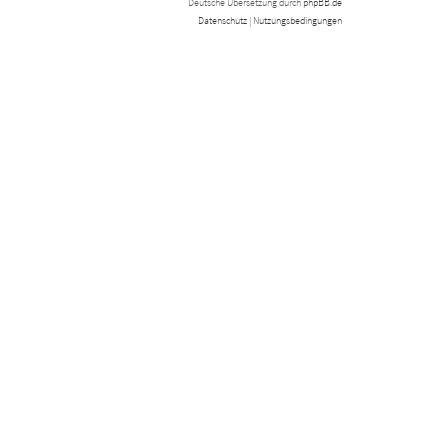
Deutsche Übersetzung durch
phpBB.de
Datenschutz
|
Nutzungsbedingungen