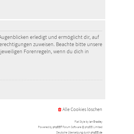
ugenblicken erledigt und ermöglicht dir, auf
Berechtigungen zuweisen. Beachte bitte unsere
jeweiligen Forenregeln, wenn du dich in
Alle Cookies löschen
Flat Style by
Ian Bradley
Powered by
phpBB
® Forum Software © phpBB Limited
Deutsche Übersetzung durch
phpBB.de