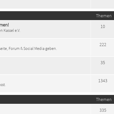
Themen
mmen!
10
n Kassel e.V.
222
eite, Forum & Social Media geben.
35
1343
sst.
Themen
335