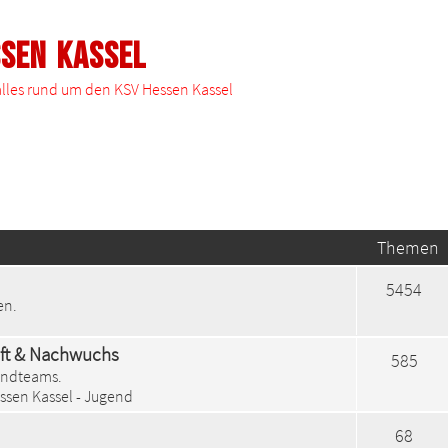
ssen Kassel
 alles rund um den KSV Hessen Kassel
Themen
5454
en.
aft & Nachwuchs
585
endteams.
ssen Kassel - Jugend
68