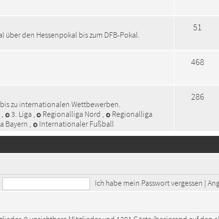
51
kal über den Hessenpokal bis zum DFB-Pokal.
468
286
 bis zu internationalen Wettbewerben.
a
,
3. Liga
,
Regionalliga Nord
,
Regionalliga
ga Bayern
,
Internationaler Fußball
:
Ich habe mein Passwort vergessen
|
Ang