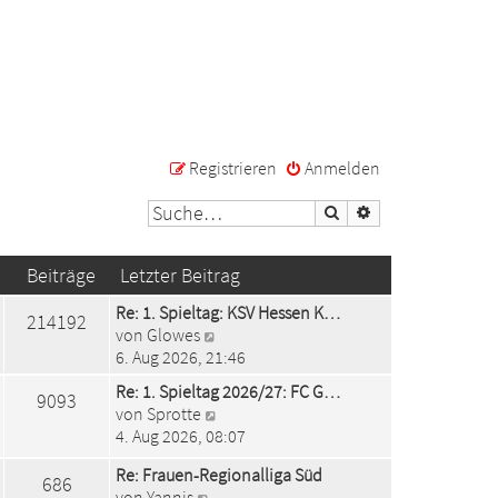
Registrieren
Anmelden
Suche
Erweiterte Suche
Beiträge
Letzter Beitrag
Re: 1. Spieltag: KSV Hessen K…
214192
N
von
Glowes
e
6. Aug 2026, 21:46
u
Re: 1. Spieltag 2026/27: FC G…
9093
e
N
von
Sprotte
s
e
4. Aug 2026, 08:07
t
u
e
Re: Frauen-Regionalliga Süd
e
686
r
N
von
Yannis