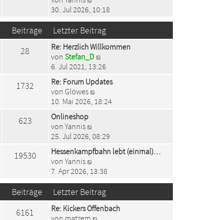
s
B
e
30. Jul 2026, 10:18
t
e
u
e
i
e
Beiträge
Letzter Beitrag
r
t
s
B
r
Re: Herzlich Willkommen
t
28
e
a
N
von
Stefan_D
e
i
g
e
6. Jul 2021, 13:26
r
t
u
B
r
Re: Forum Updates
1732
e
e
a
N
von
Glowes
s
i
g
e
10. Mai 2026, 18:24
t
t
u
e
Onlineshop
r
623
e
r
N
von
Yannis
a
s
B
e
25. Jul 2026, 08:29
g
t
e
u
e
Hessenkampfbahn lebt (einmal)…
i
19530
e
r
N
von
Yannis
t
s
B
e
7. Apr 2026, 13:38
r
t
e
u
a
e
i
e
Beiträge
Letzter Beitrag
g
r
t
s
B
Re: Kickers Offenbach
r
t
6161
e
N
von
matzem
a
e