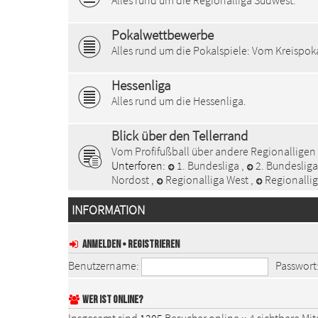
Alles rund um die Regionalliga Südwest.
Pokalwettbewerbe
Alles rund um die Pokalspiele: Vom Kreispo
Hessenliga
Alles rund um die Hessenliga.
Blick über den Tellerrand
Vom Profifußball über andere Regionalligen
Unterforen:
1. Bundesliga
,
2. Bundeslig
Nordost
,
Regionalliga West
,
Regionalli
INFORMATION
ANMELDEN
•
REGISTRIEREN
Benutzername:
Passwort
WER IST ONLINE?