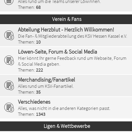
Alles rund um die Teams unserer Löwinnen.
Themen:
68
Verein & Fans
Abteilung Herzblut - Herzlich Willkommen!
Die Fan- & Mitgliederabteilung des KSV Hessen Kassel e.V.
Themen:
10
Löwen-Seite, Forum & Social Media
Hier könnt Ihr gerne Feedback rund um Webseite, Forum
& Social Media geben.
Themen:
222
Merchandising/Fanartikel
Alles rund um KSV-Fanartikel.
Themen:
35
Verschiedenes
Alles, was nicht in die anderen Kategorien passt.
Themen:
1343
Ligen & Wettbewerbe