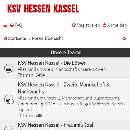
KSV Hessen Kassel
FAQ
Registrieren
Anmelden
S
Startseite
Foren-Übersicht
u
Unsere Teams
c
KSV Hessen Kassel - Die Löwen
h
Alles rund um die 1. Mannschaft unserer Löwen.
Themen:
5454
e
KSV Hessen Kassel - Zweite Mannschaft &
Nachwuchs
Alles rund um unsere 2. Mannschaft und Jugendteams.
Unterforen:
KSV Hessen Kassel II
,
KSV Hessen Kassel -
Jugend
Themen:
586
KSV Hessen Kassel - Frauenfußball