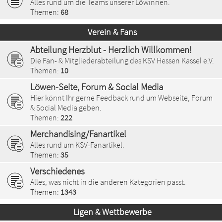
Alles rund um die Teams unserer Löwinnen.
Themen:
68
Verein & Fans
Abteilung Herzblut - Herzlich Willkommen!
Die Fan- & Mitgliederabteilung des KSV Hessen Kassel e.V.
Themen:
10
Löwen-Seite, Forum & Social Media
Hier könnt Ihr gerne Feedback rund um Webseite, Forum
& Social Media geben.
Themen:
222
Merchandising/Fanartikel
Alles rund um KSV-Fanartikel.
Themen:
35
Verschiedenes
Alles, was nicht in die anderen Kategorien passt.
Themen:
1343
Ligen & Wettbewerbe