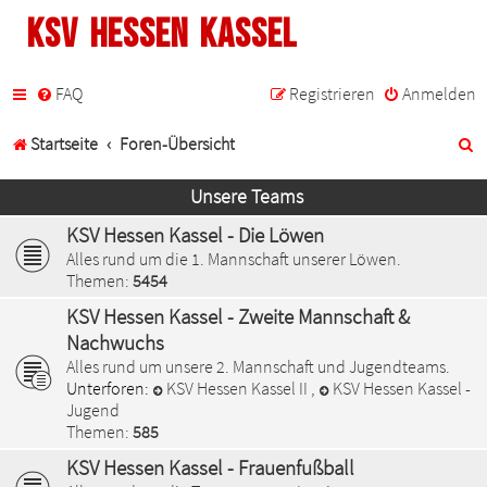
KSV Hessen Kassel
FAQ
Registrieren
Anmelden
S
Startseite
Foren-Übersicht
u
Unsere Teams
c
KSV Hessen Kassel - Die Löwen
h
Alles rund um die 1. Mannschaft unserer Löwen.
Themen:
5454
e
KSV Hessen Kassel - Zweite Mannschaft &
Nachwuchs
Alles rund um unsere 2. Mannschaft und Jugendteams.
Unterforen:
KSV Hessen Kassel II
,
KSV Hessen Kassel -
Jugend
Themen:
585
KSV Hessen Kassel - Frauenfußball