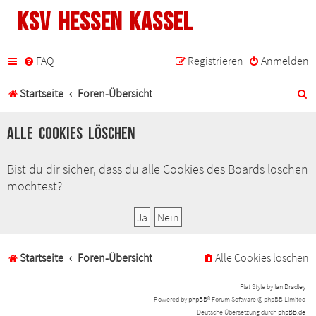
KSV Hessen Kassel
FAQ
Registrieren
Anmelden
S
Startseite
Foren-Übersicht
u
Alle Cookies löschen
c
h
Bist du dir sicher, dass du alle Cookies des Boards löschen
möchtest?
e
Startseite
Foren-Übersicht
Alle Cookies löschen
Flat Style by
Ian Bradley
Powered by
phpBB
® Forum Software © phpBB Limited
Deutsche Übersetzung durch
phpBB.de