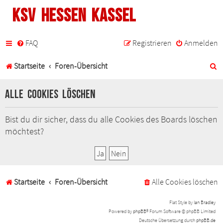
KSV Hessen Kassel
FAQ
Registrieren
Anmelden
S
Startseite
Foren-Übersicht
u
Alle Cookies löschen
c
h
Bist du dir sicher, dass du alle Cookies des Boards löschen
möchtest?
e
Startseite
Foren-Übersicht
Alle Cookies löschen
Flat Style by
Ian Bradley
Powered by
phpBB
® Forum Software © phpBB Limited
Deutsche Übersetzung durch
phpBB.de