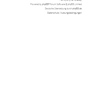
Powered by
phpBB
® Forum Software © phpBB Limited
Deutsche Übersetzung durch
phpBB.de
Datenschutz
|
Nutzungsbedingungen