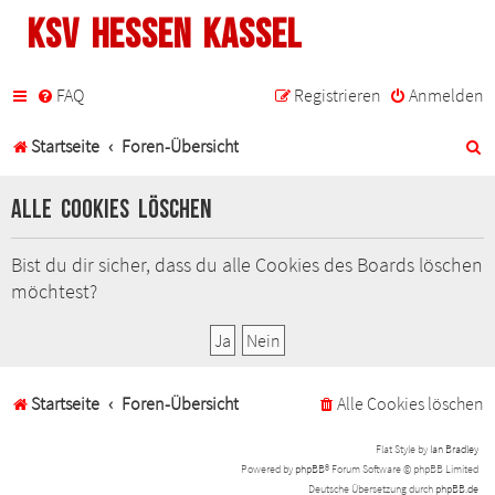
KSV Hessen Kassel
FAQ
Registrieren
Anmelden
S
Startseite
Foren-Übersicht
u
Alle Cookies löschen
c
h
Bist du dir sicher, dass du alle Cookies des Boards löschen
möchtest?
e
Startseite
Foren-Übersicht
Alle Cookies löschen
Flat Style by
Ian Bradley
Powered by
phpBB
® Forum Software © phpBB Limited
Deutsche Übersetzung durch
phpBB.de